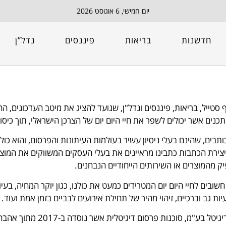
יום חמישי, 6 אוגוסט 2026
חדשנות
בריאות
פיננסים
נדל”ן
בנושאי לייף סטייל, בריאות, פיננסים ונדל"ן, שנועד להציג את מיטב העדכוני
נים אשר יכולים לשפר את חיי היום יום של הצרכן הישראלי, תוך כיסו
תבים, שהינם בעלי ניסיון עשיר בעולמות העיתונות והפרסום, והוא כולל
ירת הכתבות כתבינו מראיינים את בעלי העסקים המשווקים את המוצרי
ק מהמוצרים או השירותים הייחודיים הנבחנים.
ובים לחיי היום יום המטרידים כמעט את כולנו, כגון יוקר המחיה, בעיו
יות גב וברכיים, זיהוי מהיר של תחילת אירועים לבביים בזמן אמת ועוד.
"העיתון 11" שייך לקבוצת פי אר דיג