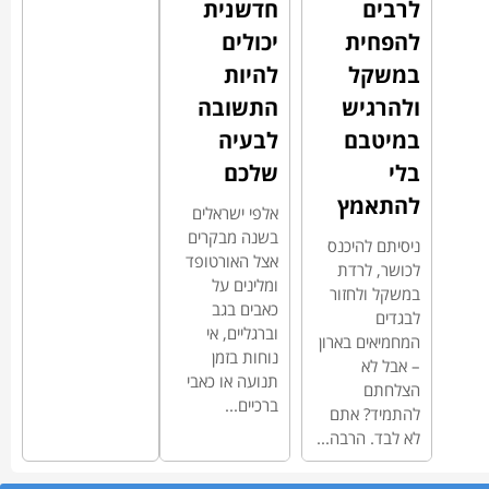
לרבים
חדשנית
להפחית
יכולים
במשקל
להיות
ולהרגיש
התשובה
במיטבם
לבעיה
בלי
שלכם
להתאמץ
אלפי ישראלים
בשנה מבקרים
ניסיתם להיכנס
אצל האורטופד
לכושר, לרדת
ומלינים על
במשקל ולחזור
כאבים בגב
לבגדים
וברגליים, אי
המחמיאים בארון
נוחות בזמן
– אבל לא
תנועה או כאבי
הצלחתם
ברכיים...
להתמיד? אתם
לא לבד. הרבה...