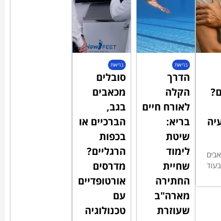
בריאות
בריאות
הדרך
סובלים
ם?
הקלה
מכאבים
לאורח חיים
בגב,
עיה
בריא:
הברכיים או
שיטת
בכפות
לימוד
הרגליים?
אבים
שחיית
מדרסים
בעוד
החתירה
אורטופדיים
מארה"ב
עם
שעוזרת
טכנולוגיה