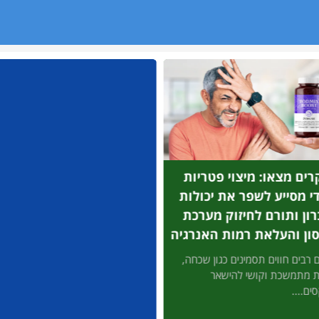
ים מצאו: מיצוי פטריות
די מסייע לשפר את יכולות
רון ותורם לחיזוק מערכת
ון והעלאת רמות האנרגיה
 רבים חווים תסמינים כגון שכחה,
ת מתמשכת וקושי להישאר
ים....