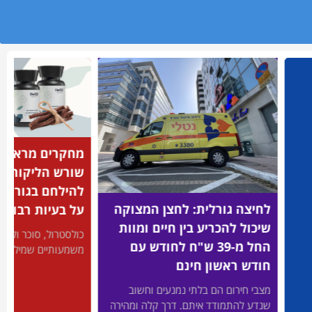
מחקרים מראים: 
שורש הליקוריץ
להילחם בגורמי 
לחיצה גורלית: לחצן המצוקה
על בעיות רבות
שיכול להכריע בין חיים ומוות
כולסטרול, סוכר ולחץ 
החל מ-39 ש"ח לחודש עם
משמעותיים שמיליוני 
חודש ראשון חינם
מצבי חירום הם בלתי נמנעים וחשוב
שנדע להתמודד איתם. דרך קלה ומהירה