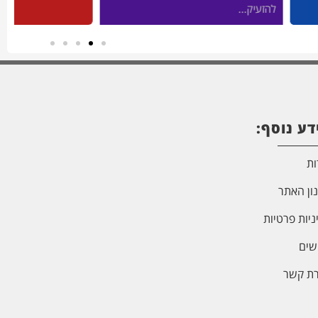
להזעיק...
דע נוסף:
ות
ון האתר
ניות פרטיות
שים
רת קשר