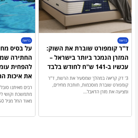
בריאות
בריאות
ד"ר קומפורט שוברת את השוק:
על בסיס מחק
המזרן הנמכר ביותר בישראל –
החתירה שמס
עכשיו ב-141 ש"ח לחודש בלבד
להפחית עומס
את איכות הח
3' דק קריאה במהלך שמסעיר את הרשת, ד"ר
קומפורט שוברת מוסכמות, חותכת מחירים,
רבים מאיתנו סובלי
ומציעה את מזרן הדאבל...
מתמשכת וקושי לשמ
מאוד החל מגיל 50 אלא...