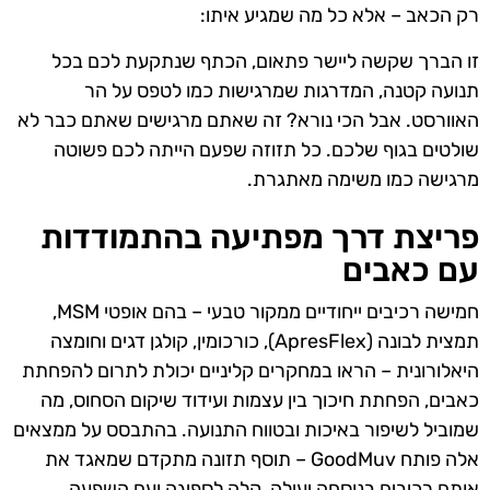
רק הכאב – אלא כל מה שמגיע איתו:
זו הברך שקשה ליישר פתאום, הכתף שנתקעת לכם בכל
תנועה קטנה, המדרגות שמרגישות כמו לטפס על הר
האוורסט. אבל הכי נורא? זה שאתם מרגישים שאתם כבר לא
שולטים בגוף שלכם. כל תזוזה שפעם הייתה לכם פשוטה
מרגישה כמו משימה מאתגרת.
פריצת דרך מפתיעה בהתמודדות
עם כאבים
חמישה רכיבים ייחודיים ממקור טבעי – בהם אופטי MSM,
תמצית לבונה (ApresFlex), כורכומין, קולגן דגים וחומצה
היאלורונית – הראו במחקרים קליניים יכולת לתרום להפחתת
כאבים, הפחתת חיכוך בין עצמות ועידוד שיקום הסחוס, מה
שמוביל לשיפור באיכות ובטווח התנועה. בהתבסס על ממצאים
אלה פותח GoodMuv – תוסף תזונה מתקדם שמאגד את
אותם רכיבים בנוסחה יעילה, קלה לספיגה ועם השפעה