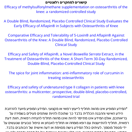
קישורים למחקרים רלוונטיים
Efficacy of methylsulfonylmethane supplementation on osteoarthritis of the
knee: a randomized controlled study
A Double Blind, Randomized, Placebo Controlled Clinical Study Evaluates the
Early Efficacy of Aflapin® in Subjects with Osteoarthritis of Knee
Comparative Efficacy and Tolerability of 5-Loxin® and Aflapin® Against
Osteoarthritis of the Knee: A Double Blind, Randomized, Placebo Controlled
Clinical Study
Efficacy and Safety of Aflapin®, a Novel
Boswellia Serrata
Extract, in the
Treatment of Osteoarthritis of the Knee: A Short-Term 30-Day Randomized,
Double-Blind, Placebo-Controlled Clinical Study
The spice for joint inflammation: anti-inflammatory role of curcumin in
treating osteoarthritis
Efficacy and safety of undenatured type II collagen in patients with knee
osteoarthritis: a multicenter, prospective, double-blind, placebo-controlled,
randomized trial
*המידע המופיע אינו מהווה תחליף לייעוץ רפואי או מקצועי. המידע המופיע מיועד להרחבת
הידע האישי וההבנה הכללית בלבד כך שתוכלו להיות שותפים פעילים בשמירה על
בריאותכם, אולם המידע אינו מתיימר להיות ואינו מהווה תחליף להנחיה רפואית, חוות דעת
רפואית, תחליף להתייעצות עם רופא מומחה או תחליף לאבחון או טיפול טבעיים שנעשים על
ידי מטפל מוסמך. לעיתים כולל המידע גישה מסוימת או דעה אישית של הכותבים בלבד.