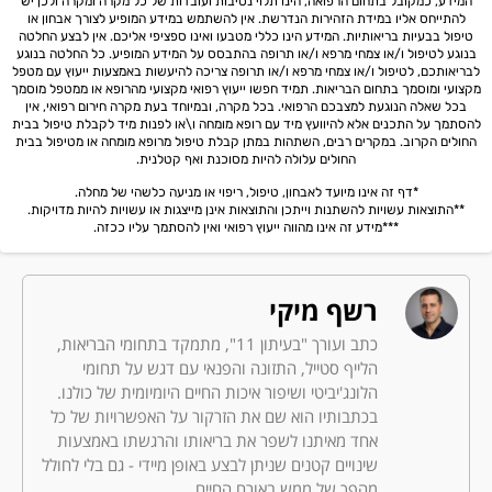
המידע, כמקובל בתחום הרפואה, הינו תלוי נסיבות ועובדות של כל מקרה ומקרה ולכן יש
להתייחס אליו במידת הזהירות הנדרשת. אין להשתמש במידע המופיע לצורך אבחון או
טיפול בבעיות בריאותיות. המידע הינו כללי מטבעו ואינו ספציפי אליכם. אין לבצע החלטה
בנוגע לטיפול ו/או צמחי מרפא ו/או תרופה בהתבסס על המידע המופיע. כל החלטה בנוגע
לבריאותכם, לטיפול ו/או צמחי מרפא ו/או תרופה צריכה להיעשות באמצעות ייעוץ עם מטפל
מקצועי ומוסמך בתחום הבריאות. תמיד חפשו ייעוץ רפואי מקצועי מהרופא או ממטפל מוסמך
בכל שאלה הנוגעת למצבכם הרפואי. בכל מקרה, ובמיוחד בעת מקרה חירום רפואי, אין
להסתמך על התכנים אלא להיוועץ מיד עם רופא מומחה ו\או לפנות מיד לקבלת טיפול בבית
החולים הקרוב. במקרים רבים, השתהות במתן קבלת טיפול מרופא מומחה או מטיפול בבית
החולים עלולה להיות מסוכנת ואף קטלנית.
*דף זה אינו מיועד לאבחון, טיפול, ריפוי או מניעה כלשהי של מחלה.
**התוצאות עשויות להשתנות וייתכן והתוצאות אינן מייצגות או עשויות להיות מדויקות.
***מידע זה אינו מהווה ייעוץ רפואי ואין להסתמך עליו ככזה.
רשף מיקי
כתב ועורך "בעיתון 11", מתמקד בתחומי הבריאות,
הלייף סטייל, התזונה והפנאי עם דגש על תחומי
הלונג'יביטי ושיפור איכות החיים היומיומית של כולנו.
בכתבותיו הוא שם את הזרקור על האפשרויות של כל
אחד מאיתנו לשפר את בריאותו והרגשתו באמצעות
שינויים קטנים שניתן לבצע באופן מיידי - גם בלי לחולל
מהפך של ממש באורח החיים.