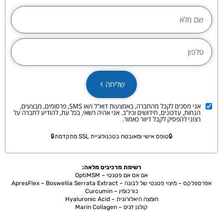
שליחה
אני מסכים לקבל מהחברה, באמצעות דוא"ל ו/או SMS, פרסומים, מבצעים,
הנחות, עדכונים, חידושים וכיו"ב. אני אהיה רשאי, בכל עת, להודיע לחברה על
רצוני להפסיק לקבל דיוור כאמור.
🔒טופס אישי ומאובטח בטכנולוגיית SSL מתקדמת🔒
רשימת מרכיבים מלאה:
אם אס אם פטנטי – OptiMSM
אפרספלקס – מיצוי פטנטי של לבונה – ApresFlex – Boswellia Serrata Extract
כורכומין – Curcumin
חומצה היאלורונית – Hyaluronic Acid
קולגן דגים – Marin Collagen