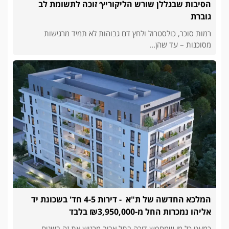
הסיבות שבגללן שורש הליקוריץ׳ זוכה לתשומת לב
גוברת
רמות סוכר, כולסטרול ולחץ דם גבוהות לא תמיד מרגישות
מסוכנות – עד שהן...
המלכא החדשה של ת"א - דירות 4-5 חד' בשכונת יד
אליהו נמכרות החל מ-₪3,950,000 בלבד
כמעט כל מי שמחפש דירה בתל אביב מרגיש את זה בשנים