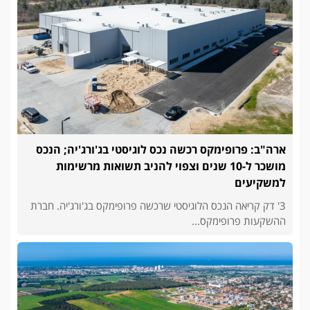
ארה"ב: פרופימקס רכשה נכס לוגיסטי בג'ורג'יה; הנכס
מושכר ל-10 שנים וצפוי להניב תשואות מרשימות
למשקיעים
3' דק קריאה הנכס הלוגיסטי שרכשה פרופימקס בג'ורג'יה. חברת
ההשקעות פרופימקס...