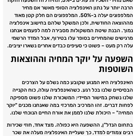
שאם מחירי השכירות עולים ב-5%, תהיה לזה השפעה חזקה
הרבה יותר על נתון האינפלציה הסופי מאשר אם מחיר
המלפפונים יעלה ב-50%. המלפפונים הם חלק קטן מאוד
מההוצאה החודשית, ולכן המשקל שלהם בחישוב אינפלציה
נמוך. הבנת שיטת המשקולות מסבירה למה לפעמים אנחנו
מרגישים שהמחירים בסופר עלו בטירוף, אבל המדד הרשמי
עלה רק מעט – פשוט כי סעיפים כבדים אחרים נשארו יציבים.
השפעה על יוקר המחיה וההוצאות
השוטפות
האינפלציה היא המנוע שקובע כמה נשלם על הצרכים
הבסיסיים שלנו בכל רגע. כשהאינפלציה עולה, כוח הקנייה
שלנו נשחק במישור המיידי: המשכורת שלנו פשוט מספיקה
לפחות דברים. זהו המרכיב המרכזי במה שאנחנו מכנים "יוקר
המחיה" – היכולת שלנו לממן את אורח החיים הנוכחי שלנו.
בתחום הנדל"ן, ההשפעה היא כפולה. מצד אחד, חוזי שכירות
רבים צמודים למדד, כך שעליית האינפלציה מעלה את שכר