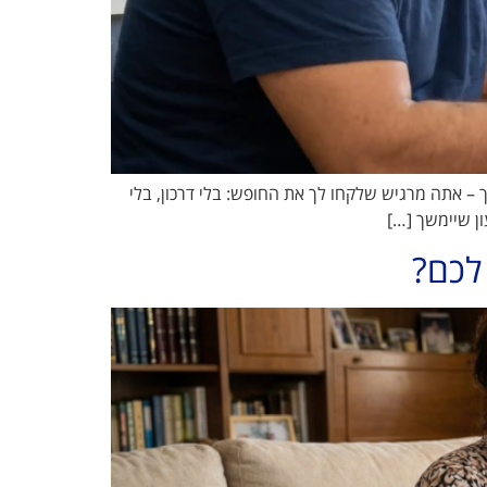
עם "משקולת" של 5 טון על הכתפיים • "זה סיוט מתמשך – אתה מרגיש שלקחו לך את החופש: בלי דרכון, בלי
לכם?