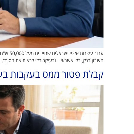
חשבון בנק, בלי אשראי – ובעיקר בלי לראות את הסוף", משתף ק' (46) מחולון • "חשבתי שאצטרך להיכנס להליך של חדלו
קבלת פטור ממס בעקבות בעי