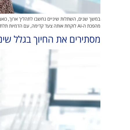
במשך שנים, השתלות שיניים נחשבו לתהליך ארוך, כוא
מהפכת ה-AI לוקחת אותה צעד קדימה, עם הדמיות תלת־ממדיות ותכנון מדויק של ההליך ב"רמה אדריכלית" • איך זה עובד ולמי זה באמת מתאים? יצאנו לבדוק. 3' דק קריאה הפחד […]
מסתירים את החיוך בגלל שינ