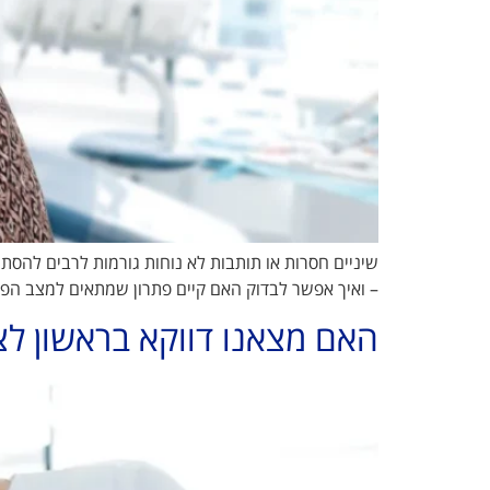
שיניים חסרות או תותבות לא נוחות גורמות לרבים להס
– ואיך אפשר לבדוק האם קיים פתרון שמתאים למצב הפה שלכם 3' דק קריאה בהתחלה פשוט לומדים להסתדר. בוחרים אוכל שקל יותר ללעוס, מחייכים קצת
האם מצאנו דווקא בראשון לצ