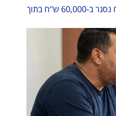
השיטה שהנושים לא רוצים שתדעו עליה: "חוב של 600,000 ש"ח נסגר ב-60,000 ש"ח בתוך