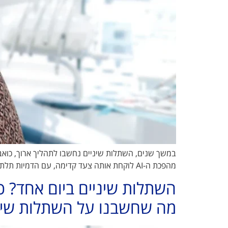
במשך שנים, השתלות שיניים נחשבו לתהליך ארוך, כוא
מהפכת ה-AI לוקחת אותה צעד קדימה, עם הדמיות תלת־ממדיות ותכנון מדויק של ההליך ב"רמה אדריכלית" • איך זה עובד ולמי זה באמת מתאים? יצאנו לבדוק. 3' דק קריאה הפחד […]
השתלות שיניים ביום אחד? 
מה שחשבנו על השתלות שינ