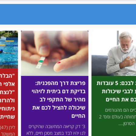
"הבלתי מוזרקים": מיהם
על בסי
ך מהפכנית:
אלפי הישראלים שהצליחו
שחיית 
 ביתית לזיהוי
"לנצח" את כוכבי הוליווד
לרבים 
 התקפי לב
ולהרזות בלי זריקות ובלי
מהגוף 
הציל לכם את
ניתוחים - באמצעות
החיים
שחיית חתירה?
רבים מאי
אה המחשבה שהיקרים
לירן (47) נבהל כשהמחוג של
ומפרקים,
ד במצב מסכן חיים, ללא
המשקל כמעט הגיע ל-100, ודקלה