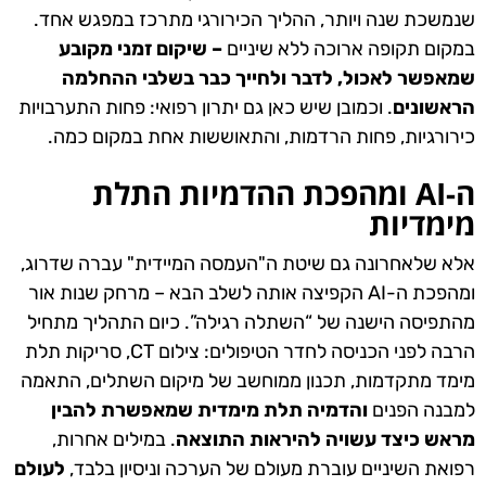
שנמשכת שנה ויותר, ההליך הכירורגי מתרכז במפגש אחד.
במקום תקופה ארוכה ללא שיניים
– שיקום זמני מקובע
שמאפשר לאכול, לדבר ולחייך כבר בשלבי ההחלמה
הראשונים
. וכמובן שיש כאן גם יתרון רפואי: פחות התערבויות
כירורגיות, פחות הרדמות, והתאוששות אחת במקום כמה.
ה-AI ומהפכת ההדמיות התלת
מימדיות
אלא שלאחרונה גם שיטת ה"העמסה המיידית" עברה שדרוג,
ומהפכת ה-AI הקפיצה אותה לשלב הבא – מרחק שנות אור
מהתפיסה הישנה של “השתלה רגילה”. כיום התהליך מתחיל
הרבה לפני הכניסה לחדר הטיפולים: צילום CT, סריקות תלת
מימד מתקדמות, תכנון ממוחשב של מיקום השתלים, התאמה
למבנה הפנים
והדמיה תלת מימדית שמאפשרת להבין
מראש כיצד עשויה להיראות התוצאה
. במילים אחרות,
רפואת השיניים עוברת מעולם של הערכה וניסיון בלבד,
לעולם