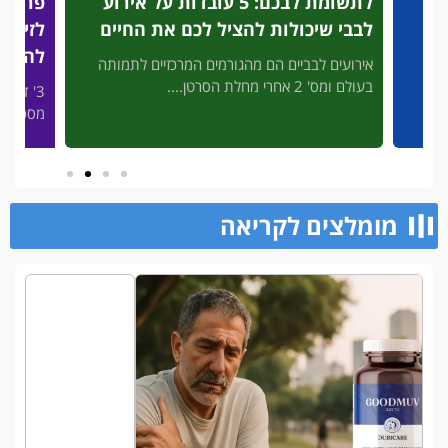
לתשומת לבכם: 5 עובדות על אירוע
פריצת
לבבי שיכולות להציל לכם את החיים
לזיהוי
להציל
אירועים לבביים הם מהגורמים המרכזיים לתמותה
בעולם ומס' 2 אחרי מחלת הסרטן....
3' דק 
פות
מסכן חיי
מומלצים לקריאה​