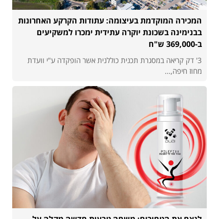
המכירה המוקדמת בעיצומה: עתודות הקרקע האחרונות
בבנימינה בשכונת יוקרה עתידית ימכרו למשקיעים
ב-369,000 ש"ח
3' דק קריאה במסגרת תכנית כוללנית אשר הופקדה ע"י וועדת
מחוז חיפה,...
לנצח את הטחורים: משחה טבעית חדשה מקלה על