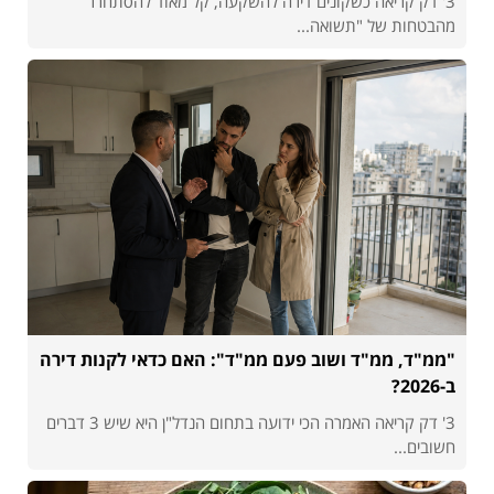
3' דק קריאה כשקונים דירה להשקעה, קל מאוד להסתחרר
מהבטחות של "תשואה...
"ממ"ד, ממ"ד ושוב פעם ממ"ד": האם כדאי לקנות דירה
ב-2026?
3' דק קריאה האמרה הכי ידועה בתחום הנדל"ן היא שיש 3 דברים
חשובים...