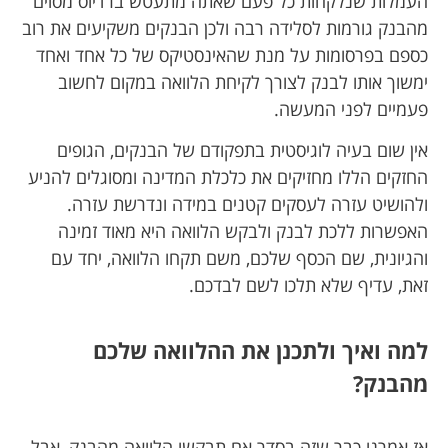
העמלות שנלקחות כל פעם שאתה מתעטש ברדיוס מסוים
מהבנק גורמות לסלידה רבה ולכן הבנקים משקיעים את רוב
כספם בפרסומות על מנת שהאינסטיקס של כל אחד ואחד
ימשוך אותו לבנק לצורך לקיחת הלוואה במקום לחשוב
פעמיים לפני המעשה.
אין שום בעיה לוגיסטית בתפקודם של הבנקים, הגופים
החזקים הללו מחזיקים את כלכלת המדינה ומסוגלים להניע
ולהושיט עזרה לעסקים קטנים במידה ונדרשת עזרה.
האפשרות ללכת לבנק ולבקש הלוואה היא מאוד זמינה
והגיונית, שם הכסף שלכם, משם תקחו הלוואה, יחד עם
זאת, עדיף שלא תלכו לשם לבדכם.
למה ואיך ולתכנן את ההלוואה שלכם
מהבנק?
אז אמרנו כבר שזה בסדר אם תבקשו הלוואה מהבנק, אבל