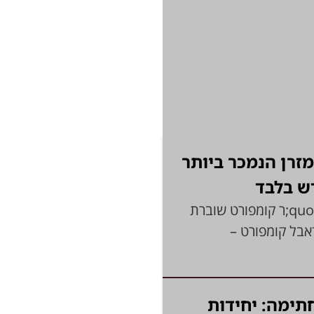
זרן הנמכר ביותר
3' דק קריאה במהלך שמסעיר את הרשת, ד&quot;ר קומפורט שוברת
אבל קומפורט –
עמד החתימה: יחידות