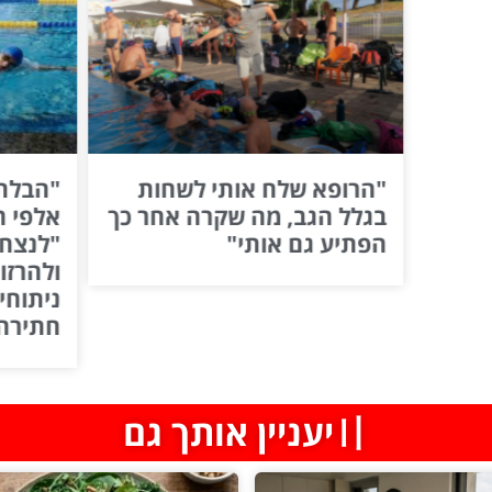
חות
"הבלתי מוזרקים": מיהם
חר כך
אלפי הישראלים שהצליחו
אירוע 
"לנצח" את כוכבי הוליווד
לכם א
ולהרזות בלי זריקות ובלי
ניתוחים – באמצעות שחיית
חתירה?
〢יעניין אותך גם