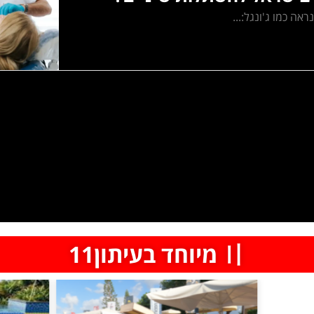
ה כמו ג'ונגל:...
〢 מיוחד בעיתון11