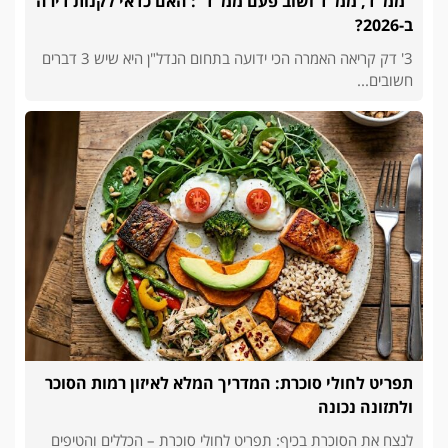
"ממ"ד, ממ"ד ושוב פעם ממ"ד": האם כדאי לקנות דירה
ב-2026?
3' דק קריאה האמרה הכי ידועה בתחום הנדל"ן היא שיש 3 דברים
חשובים...
תפריט לחולי סוכרת: המדריך המלא לאיזון רמות הסוכר
ולתזונה נכונה
לנצח את הסוכרת בכיף: תפריט לחולי סוכרת – הכללים והטיפים