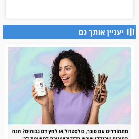
יעניין אותך גם
מתמודדים עם סוכר, כולסטרול או לחץ דם גבוהים? הנה
הסיבות שבגללן שורש הליקוריץ׳ זוכה לתשומת לב