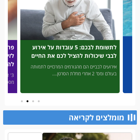
לתשומת לבכם: 5 עובדות על אירוע
פריצת
לבבי שיכולות להציל לכם את החיים
לזיהוי
להציל
אירועים לבביים הם מהגורמים המרכזיים לתמותה
בעולם ומס' 2 אחרי מחלת הסרטן....
3' דק 
פות
מסכן חיי
מומלצים לקריאה​