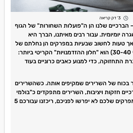
3' דק קריאה
 הברכיים שלנו הן ה"פועלות השחורות" של הגוף
ה יומיומית. עבור רבים מאיתנו, הברך היא
 אך טעות לחשוב שבעיות במפרקים הן נחלתם של
מבוגרים בלבד. למעשה, העשור הרביעי לחיים (גילאי 30-40) הוא "חלון ההזדמנויות" הקריטי ביותר:
 התחזוקה, כדי למנוע כאבים כרוניים בעוד
ר בכוח של השרירים שמקיפים אותה. כשהשרירים
יים חזקות ויציבות, השרירים מתפקדים כ"בולמי
זעזועים" טבעיים המונעים שחיקה. כדי להבטיח שהמפרקים שלכם לא יפרשו לפניכם, ריכזנו עבורכם 5