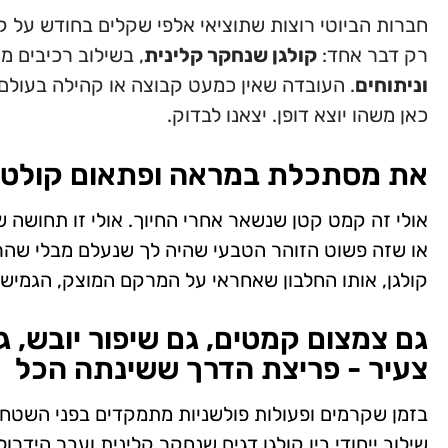
חברות הביוטי רוצות שתוציאי אלפי שקלים בחודש על ק
רק דבר אחד:
קולגן שנחקר קלינית
, בשילוב רכיבים מ
וניתוחים
. העובדה שאין כמעט קבוצה או קהילה בעולם
כאן משהו יוצא דופן. יצאנו לבדוק.
את מסתכלת במראה ופתאום קולטת
אולי זה קמט קטן שנשאר אחרי החיוך. אולי זו תחושה 
או שזה פשוט הזוהר הטבעי שהיה לך שנעלם מבלי שהר
קולגן, אותו החלבון שאחראי על המרקם המוצק, הגמישו
גם צמצום קמטים, גם שיפור יובש, 
צעיר - פריצת הדרך ששינתה הכל
בזמן שקרמים ופעולות פולשניות מתמקדים בפני השטח, 
שילוב ייחודי בין קולגן דגים שנחקר קלינית ועבר הידרו