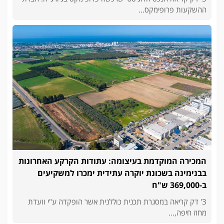
ההשקעות פרופימקס...
המכירה המוקדמת בעיצומה: עתודות הקרקע האחרונות
בבנימינה בשכונת יוקרה עתידית ימכרו למשקיעים
ב-369,000 ש"ח
3' דק קריאה במסגרת תכנית כוללנית אשר הופקדה ע"י וועדת
מחוז חיפה,...