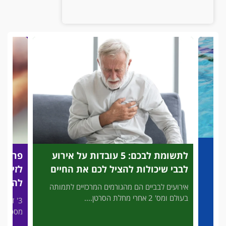
לתשומת לבכם: 5 עובדות על אירוע
פריצת
לבבי שיכולות להציל לכם את החיים
לזיהוי
להציל
אירועים לבביים הם מהגורמים המרכזיים לתמותה
בעולם ומס' 2 אחרי מחלת הסרטן....
3' דק 
פות
מסכן חיי