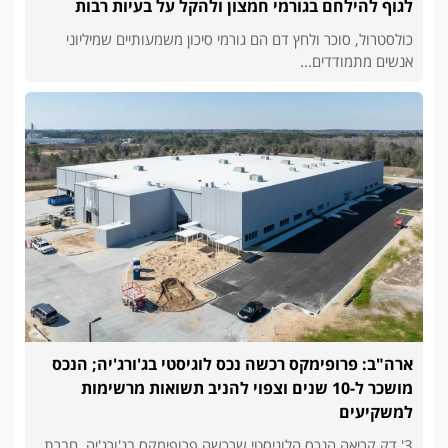
לגוף להילחם בגורמי חמצון ולהקל על בעיות רבות
כולסטרול, סוכר ולחץ דם הם גורמי סיכון משמעותיים שמיליוני
אנשים מתמודדים...
ארה"ב: פרופימקס רכשה נכס לוגיסטי בג'ורג'יה; הנכס
מושכר ל-10 שנים וצפוי להניב תשואות מרשימות
למשקיעים
3' דק קריאה הנכס הלוגיסטי שרכשה פרופימקס בג'ורג'יה. חברת