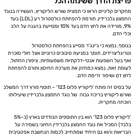
פריצת הדרך ששינתה הכל
מחקרים קליניים הראו כי תמצית שורש הליקוריץ, העשירה בנוגד
החמצון גלברידין, תורמת להפחתת כולסטרול רע (LDL) בעד
9%, מורידה את לחץ הדם בעד 10% ומסייעת בהגנה על הלב
וכלי הדם.
בנוסף, נמצא כי ג'ינג'ר מסייע בהפחתת כולסטרול
וטריגליצרידים, תומך במניעת סיבוכים כרוניים אצל חולי סוכרת
ואף בעל השפעות אנטי-דלקתיות משמעותיות. ציפורן החתול,
לעומת זאת, נמצא כמחזק את מערכת החיסון ותורם להפחתת
לחץ דם ושיפור זרימת הדם.
על בסיס זה פותח 'ליקוריץ פלוס 123' – תוסף פורץ דרך המשלב
שורש ליקוריץ בריכוז גבוה של נוגד החמצון גלברידין שיעילותו
הוכחה מחקרית.
'ליקוריץ פלוס 123' הוא בין התוספים הבודדים בארץ (כ-5%
בלבד) המכיל את נוגד החמצון גלברידין החיוני בשמירה על
הבריאות והוא גם היחיד שמתחייב לכמות הנחשבת אפקטיבית