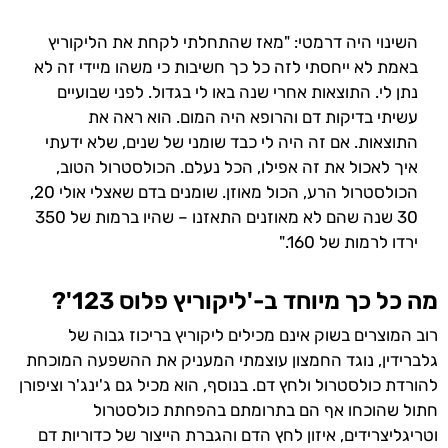
השינוי היה דרמטי: "מאז שהתחלתי לקחת את הליקוריץ
באמת לא ייחסתי לזה כל כך חשיבות כי משהו מיידי זה לא
נתן לי. התוצאות אחרי שנה באו לי בגדול. לפני שבועיים
עשיתי בדיקות דם והרופא היה המום. הוא ראה את
התוצאות. אם זה היה לי כבד שומני של שנים, שלא ידעתי
איך לאכול את זה אפילו, הכל נעלם. הכולסטרול הטוב,
הכולסטרול הרע, הכול מאוזן. שומנים בדם שאצלי אולי 20,
30 שנה שהם לא מאוזנים התאזנו – שהיו ברמות של 350
ירדו לרמות של 160."
מה כל כך מיוחד ב-'ליקוריץ פלוס 123'?
רוב המוצרים בשוק אינם מכילים ליקוריץ בריכוז גבוה של
גלברידין, נוגד החמצון עוצמתי המעניק את ההשפעה המוכחת
להורדת כולסטרול ולחץ דם. בנוסף, הוא מכיל גם ג'ינג'ר וציפורן
חתול שהוכחו אף הם בתרומתם בהפחתת כולסטרול
וטריגליצרידים, איזון לחץ הדם והגברת הייצור של כדוריות דם