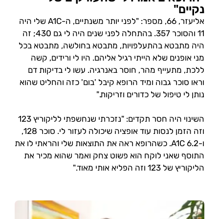
נקיים"
אליעזר, 66, מספר: "לפני יותר משנתיים, ה-A1C שלי היה
11 והסוכר 357. בהתחלה לפני שנים היה לי גם 430; זה
היה מתבטא בהתעלפויות, מתבטא בחולשה, מתבטא בכל
מני אופנים שלא הייתי רגיל אליהם. היו לי ורידים, קשה
ללכת, מתעייף מהר, חוסר באנרגיה. עשו לי בדיקות דם
וראו סוכר גבוה ומיד הרופא קיבל 'בום' כזה והחליט שהוא
נותן לי טיפול של כדורים וזריקות."
השינוי היה חסר תקדים: "נזכרתי שנחשפתי לליקוריץ 123
וזה הזמן לנסות עוד אופציה שיכולה לעזור לי. סוכר 128,
ו-A1C 6.2. כשהרופא ראה את התוצאות שלי והראתי לו את
התוסף שאני לוקח הוא פשוט צחק ואמר שהוא מכיר את
הליקוריץ של 123 וזה הפליא אותי מאוד."