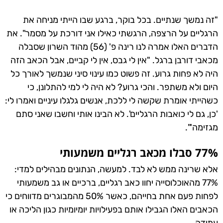
"זה נמשך שנתיים. בכל בוקר, ברגע שבו הייתי מניחה את
הרגליים על הרצפה, הרגשתי כאילו אני דורכת על מסמר". את
הדברים האלו אמרה לנו רינה פ' (56) מהוד השרון שסבלה
מכאבי דורבן ברגל. "אין לי גבס, אין לי קביים, אבל הכאב הזה
היה לא פחות גרוע. זה פשוט כמו עינוי סיני שנמשך לאורך כל
היום ולא משתפר. והכי גרוע? לא היה לי למי להתלונן, כי
כשהייתי אומרת שקשה לי ללכת, אנשים גלגלו עיניים ואמרו לי:
'כן, גם לי כואבות הרגליים'. לא הבינו אותי וחשבו שאני סתם
מגזימה'".
77% סבלו מכאב רגליים משמעותי
אלא שרינה ממש לא לבד. למעשה, הנתונים מבהילים למדי:
77% מהאוכלוסייה יחוו כאב רגליים, ברכיים או גב משמעותי
לפחות פעם אחת בחייהם, כאשר 50% מהמבוגרים מדווחים כי
הכאבים האלו הגבילו אותם בפעילויות יומיומיות כגון הליכה או
עמידה.