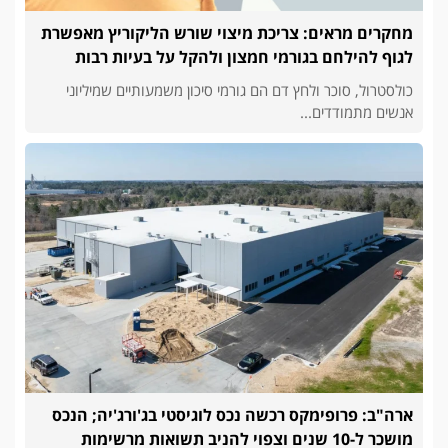
מחקרים מראים: צריכת מיצוי שורש הליקוריץ מאפשרת
לגוף להילחם בגורמי חמצון ולהקל על בעיות רבות
כולסטרול, סוכר ולחץ דם הם גורמי סיכון משמעותיים שמיליוני
אנשים מתמודדים...
ארה"ב: פרופימקס רכשה נכס לוגיסטי בג'ורג'יה; הנכס
מושכר ל-10 שנים וצפוי להניב תשואות מרשימות