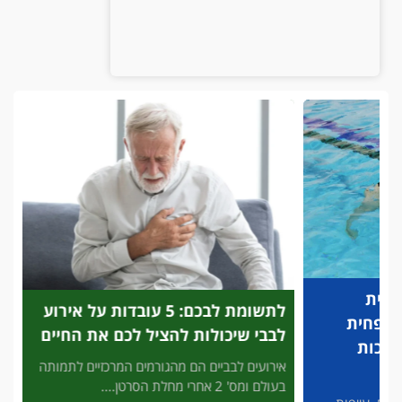
לתשומת לבכם: 5 עובדות על אירוע
פריצת
לבבי שיכולות להציל לכם את החיים
לזיהוי
להציל
אירועים לבביים הם מהגורמים המרכזיים לתמותה
בעולם ומס' 2 אחרי מחלת הסרטן....
3' דק 