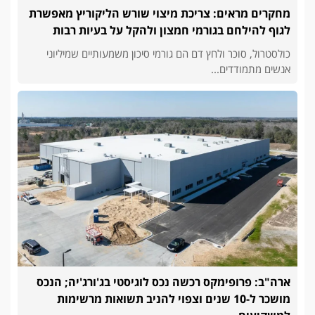
מחקרים מראים: צריכת מיצוי שורש הליקוריץ מאפשרת
לגוף להילחם בגורמי חמצון ולהקל על בעיות רבות
כולסטרול, סוכר ולחץ דם הם גורמי סיכון משמעותיים שמיליוני
אנשים מתמודדים...
ארה"ב: פרופימקס רכשה נכס לוגיסטי בג'ורג'יה; הנכס
מושכר ל-10 שנים וצפוי להניב תשואות מרשימות