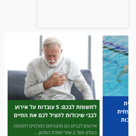
לתשומת לבכם: 5 עובדות על אירוע
פריצת
לבבי שיכולות להציל לכם את החיים
לזיהוי
להציל
אירועים לבביים הם מהגורמים המרכזיים לתמותה
בעולם ומס' 2 אחרי מחלת הסרטן....
3' דק 