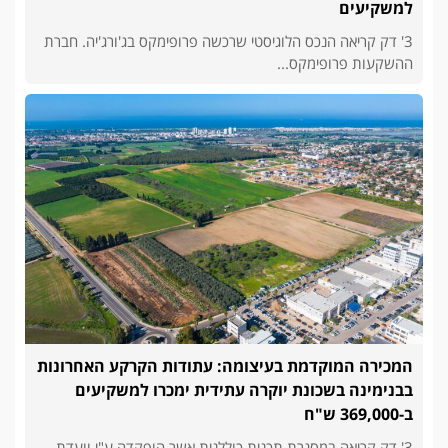
למשקיעים
3' דק קריאה הנכס הלוגיסטי שרכשה פרופימקס בג'ורג'יה. חברת
ההשקעות פרופימקס...
המכירה המוקדמת בעיצומה: עתודות הקרקע האחרונות
בבנימינה בשכונת יוקרה עתידית ימכרו למשקיעים
ב-369,000 ש"ח
3' דק קריאה במסגרת תכנית כוללנית אשר הופקדה ע"י וועדת