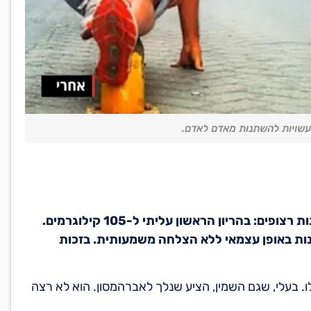
ת עשויות להשתנות מאדם לאדם.
"תמיד הייתי רזה. התחלתי לעלות במשקל אחרי שני הריונות רצופים: בהריון הראשון עליתי ל-105 קילוגרמים.
ילו. ניסיתי דיאטות שונות באופן עצמאי ללא הצלחה משמעותית. בזכות
ינוי הגדול עשיתי לפני כשמונה חודשים. שקלתי 95 קילו. בעלי, שגם השמין, הציע שנלך לאברהמסון. הוא לא רצה