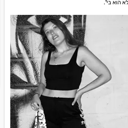
א הוא בי".