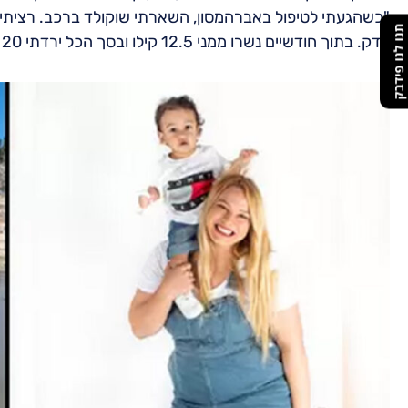
"כשהגעתי לטיפול באברהמסון, השארתי שוקולד ברכב. רציתי ל
תנו לנו פידבק
צדק. בתוך חודשיים נשרו ממני 12.5 קילו ובסך הכל ירדתי 20 קילו. אני בנאדם אחר לגמרי ומרגישה מהמם."