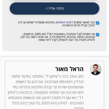
תחזרו אליי!
הנני מאשר ומסכים
לתנאי השימוש
, הפרטים שמסרתי ישמשו אך ורק
לצורך קבלת פניות בנושא זה.
אני מסכים לקבל מהחברה, באמצעות דוא"ל ו/או SMS, פרסומים,
מבצעים, הנחות, עדכונים, חידושים וכיו"ב. אני אהיה רשאי, בכל עת,
להודיע לחברה על רצוני להפסיק לקבל דיוור כאמור.
הראל מאור
כתב ועורך בכיר ב"עיתון11", מתמקד בסיקור תחומי
הנדל״ן, הפיננסים והצרכנות, עם דגש על נושאים
שמשפיעים ישירות על קבלת החלטות כלכליות בחיי
היום-יום כגון יוקר המחייה והשקעות. בכתבותיו ב"עיתון
11" הוא שם לו למטרה להפוך את הנושאים הפיננסיים
המורכבים - למידע נגיש לכולם, בלי צורך בידע כלכלי
מוקדם.