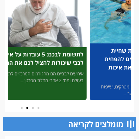
לתשומת לבכם: 5 עובדות על אירוע
פריצת
לבבי שיכולות להציל לכם את החיים
לזיהוי
להציל
אירועים לבביים הם מהגורמים המרכזיים לתמותה
בעולם ומס' 2 אחרי מחלת הסרטן....
3' דק 
פות
מסכן חיי
מומלצים לקריאה​