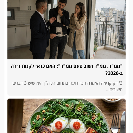
"ממ"ד, ממ"ד ושוב פעם ממ"ד": האם כדאי לקנות דירה
ב-2026?
3' דק קריאה האמרה הכי ידועה בתחום הנדל"ן היא שיש 3 דברים
חשובים...