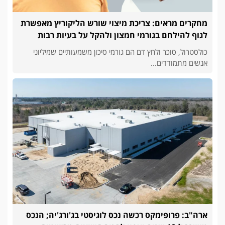
מחקרים מראים: צריכת מיצוי שורש הליקוריץ מאפשרת
לגוף להילחם בגורמי חמצון ולהקל על בעיות רבות
כולסטרול, סוכר ולחץ דם הם גורמי סיכון משמעותיים שמיליוני
אנשים מתמודדים...
ארה"ב: פרופימקס רכשה נכס לוגיסטי בג'ורג'יה; הנכס