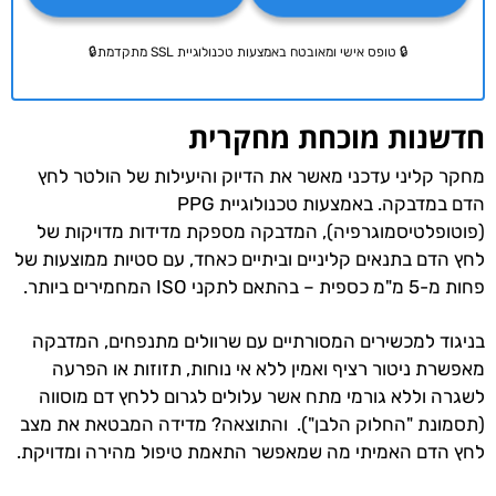
🔒 טופס אישי ומאובטח באמצעות טכנולוגיית SSL מתקדמת🔒
חדשנות מוכחת מחקרית
מחקר קליני עדכני מאשר את הדיוק והיעילות של הולטר לחץ
הדם במדבקה. באמצעות טכנולוגיית PPG
(פוטופלטיסמוגרפיה), המדבקה מספקת מדידות מדויקות של
לחץ הדם בתנאים קליניים וביתיים כאחד, עם סטיות ממוצעות של
פחות מ-5 מ"מ כספית – בהתאם לתקני ISO המחמירים ביותר.
בניגוד למכשירים המסורתיים עם שרוולים מתנפחים, המדבקה
מאפשרת ניטור רציף ואמין ללא אי נוחות, תזוזות או הפרעה
לשגרה וללא גורמי מתח אשר עלולים לגרום ללחץ דם מוסווה
(תסמונת "החלוק הלבן"). והתוצאה? מדידה המבטאת את מצב
לחץ הדם האמיתי מה שמאפשר התאמת טיפול מהירה ומדויקת.