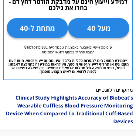
למידע וייעוץ חינם על מדבקת הולטר לחץ דם -
בחרו את גילכם
מעל 40
מתחת ל-40
🔒 טופס אישי ומאובטח באמצעות טכנולוגיית SSL מתקדמת🔒
*גובה ההחזר בכפוף לתנאי הפוליסה
*המידע המוצג הינו למטרות כלליות בלבד ואינו מהווה ייעוץ רפואי, חוות דעת
מקצועית או תחליף לייעוץ רפואי מוסמך. אין לראות במידע זה כהמלצה לאבחון,
טיפול, ריפוי או מניעה של מחלות או מצבים רפואיים. בכל שאלה רפואית יש
לפנות לרופא או לאיש מקצוע מוסמך.
מחקרים רלוונטיים
Clinical Study Highlights Accuracy of Biobeat’s
Wearable Cuffless Blood Pressure Monitoring
Device When Compared To Traditional Cuff-Based
Devices