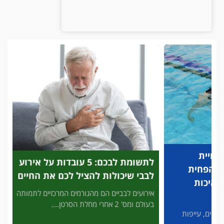
לתשומת לבכם: 5 עובדות על אירוע
פריצת
לבבי שיכולות להציל לכם את החיים
לזיהוי
להציל
אירועים לבביים הם מהגורמים המרכזיים לתמותה
בעולם ומס' 2 אחרי מחלת הסרטן....
3' דק 
פות
מסכן חיי