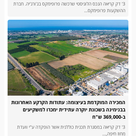
3' דק קריאה הנכס הלוגיסטי שרכשה פרופימקס בג'ורג'יה. חברת
ההשקעות פרופימקס...
המכירה המוקדמת בעיצומה: עתודות הקרקע האחרונות
בבנימינה בשכונת יוקרה עתידית ימכרו למשקיעים
ב-369,000 ש"ח
3' דק קריאה במסגרת תכנית כוללנית אשר הופקדה ע"י וועדת
מחוז חיפה,...