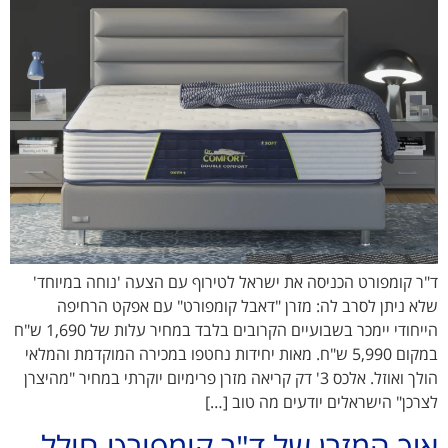
ד"ר קומפורט הכניסה את ישראל לטירוף עם הצעה 'נוחה במיוחד'
שלא ניתן לסרב לה: מזרן "דאבל קומפורט" עם אפקט הרחיפה
הייחודי יימכר בשבועיים הקרובים בלבד במחיר עלות של 1,690 ש"ח
במקום 5,990 ש"ח. מאות יחידות נחטפו במכירה המוקדמת והמלאי
הולך ואוזל. אלכס 3' דק קריאה מזרן פרימיום יוקרתי במחיר "מהיצרן
לצרכן" הישראלים יודעים מה טוב […]
איך המזרן של ד"ר קומפורט חולל