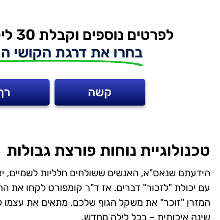
לפרטים נוספים וקבלת 30 לילות ניסיון + זוג כריות מתנה
בחרו את דרגת הקושי המ
קשה
רך
טכנולוגיית נוחות פורצת גבולות
הידעתם שנאס"א, האנשים ששולחים חלליות לשמיים, יצר
עם יכולת "לזכור" דברים. אז ד"ר קומפורט לקחו את הח
המזרן "זוכר" את משקל הגוף שלכם, מתאים את עצמו ל
שינה איכותית – בכל לילה מחדש.