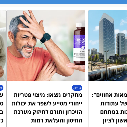
בריאות
פי
אות אחוזים":
מחקרים מצאו: מיצוי פטריות
עו
ל עתודות
ייחודי מסייע לשפר את יכולות
סד
ות במתחם
הזיכרון ותורם לחיזוק מערכת
בב
החיסון והעלאת רמות
כל