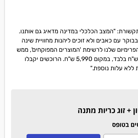
שורת: "המצב הכלכלי במדינה מדאיג גם אותנו.
בוקר עם כאבים ולא זוכים ליהנות מחוויית שינה
פרימיום שלנו לרשימת 'המוצרים המפוקחים', ממש
כמו לחם וחלב ולמכור את ה-'דאבל קומפורט' ב-1690 ש"ח בלבד, במקום 5,990 ש"ח. הרוכשים יקבלו
ים בטופס