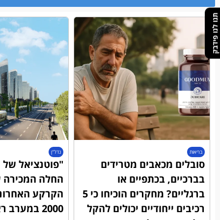
תנו לנו פידבק
בריאות
נדל"ן
סובלים מכאבים מטרידים
"פוטנציאל של מ
בברכיים, בכתפיים או
החלה המכירה ש
ברגליים? מחקרים הוכיחו כי 5
הקרקע האחרונ
רכיבים ייחודיים יכולים להקל
2000 במערב ראשון לציון