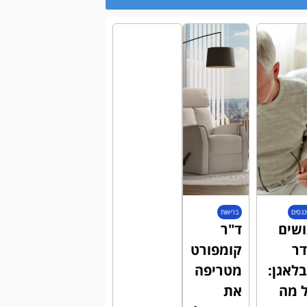
ננסים
בריאות
שים
ד"ר
ר
קומפורט
לאגן:
מטריפה
 מה
את