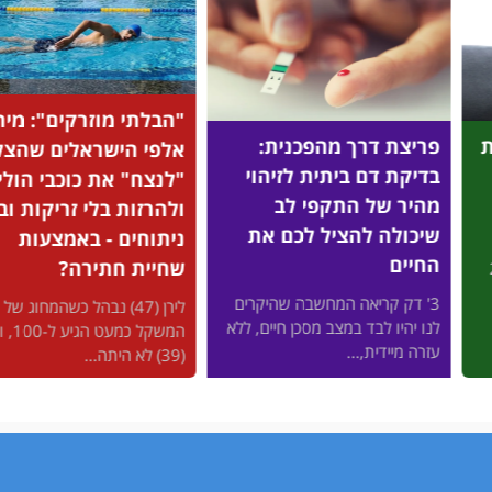
"הבלתי מוזרקים": מיהם
על בסי
ך מהפכנית:
אלפי הישראלים שהצליחו
שחיית 
 ביתית לזיהוי
"לנצח" את כוכבי הוליווד
לרבים 
 התקפי לב
ולהרזות בלי זריקות ובלי
מהגוף 
הציל לכם את
ניתוחים - באמצעות
החיים
שחיית חתירה?
רבים מאי
אה המחשבה שהיקרים
לירן (47) נבהל כשהמחוג של
ומפרקים,
ד במצב מסכן חיים, ללא
המשקל כמעט הגיע ל-100, ודקלה
לשמור על
...
(39) לא היתה...