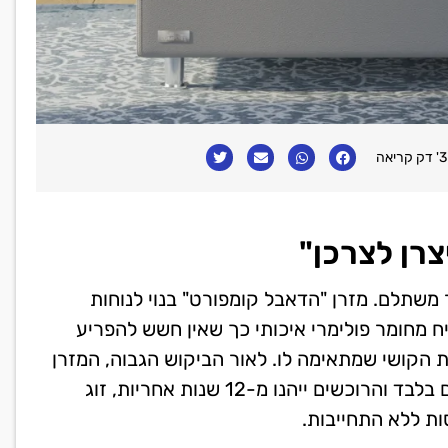
3' דק קריאה
צרן לצרכן"
 משתלם. מזרן "הדאבל קומפורט" בנוי לנוחות
 מחומר פולימרי איכותי כך שאין חשש להפריע
ת הקושי שמתאימה לו. לאור הביקוש הגבוה, המזרן
יימכר ללא פערי תיווך ב-66% הנחה לשבועיים הקרובים בלבד והרוכשים ייהנו מ-12 שנות אחריות, זוג