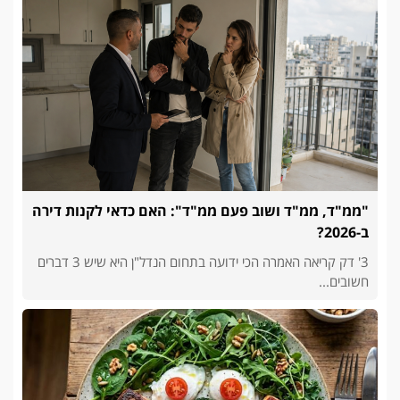
"ממ"ד, ממ"ד ושוב פעם ממ"ד": האם כדאי לקנות דירה
ב-2026?
3' דק קריאה האמרה הכי ידועה בתחום הנדל"ן היא שיש 3 דברים
חשובים...