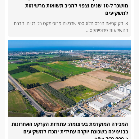
מושכר ל-10 שנים וצפוי להניב תשואות מרשימות
למשקיעים
3' דק קריאה הנכס הלוגיסטי שרכשה פרופימקס בג'ורג'יה. חברת
ההשקעות פרופימקס...
המכירה המוקדמת בעיצומה: עתודות הקרקע האחרונות
בבנימינה בשכונת יוקרה עתידית ימכרו למשקיעים