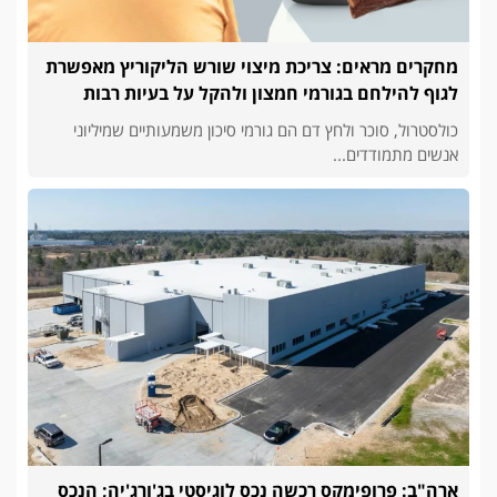
מחקרים מראים: צריכת מיצוי שורש הליקוריץ מאפשרת
לגוף להילחם בגורמי חמצון ולהקל על בעיות רבות
כולסטרול, סוכר ולחץ דם הם גורמי סיכון משמעותיים שמיליוני
אנשים מתמודדים...
ארה"ב: פרופימקס רכשה נכס לוגיסטי בג'ורג'יה; הנכס