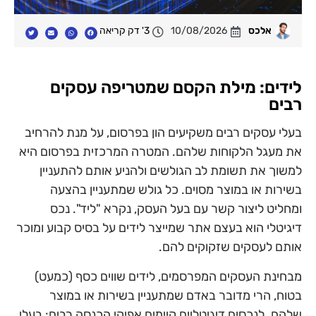
אלכס
10/08/2026
3' דק קריאה
לידים: מילת הקסם שמטריפה עסקים
רבים
בעלי עסקים רבים משקיעים הון בפרסום, על מנת להרחיב
את מעגל הלקוחות שלהם. המטרה המרכזית בפרסום היא
למשוך את תשומת לב הגולשים ולהניע אותם להתעניין
בשירות או במוצר מסוים. כל גולש שמתעניין בהצעה
ומחליט ליצור קשר עם בעל העסק, נקרא "ליד". נכס
דיגיטלי הוא בעצם אתר שמייצר לידים על בסיס קבוע ומוכר
אותם לעסקים שזקוקים להם.
מבחינת העסקים המפרסמים, לידים שווים כסף (כמעט)
בטוח, הרי מדובר באדם שמתעניין בשירות או במוצר
שלהם. לנכסים דיגיטליים קיימים אפיקי הכנסה רבים: בעלי