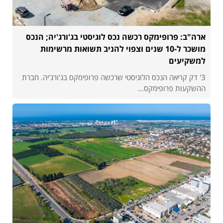
ארה"ב: פרופימקס רכשה נכס לוגיסטי בג'ורג'יה; הנכס
מושכר ל-10 שנים וצפוי להניב תשואות מרשימות
למשקיעים
3' דק קריאה הנכס הלוגיסטי שרכשה פרופימקס בג'ורג'יה. חברת
ההשקעות פרופימקס...