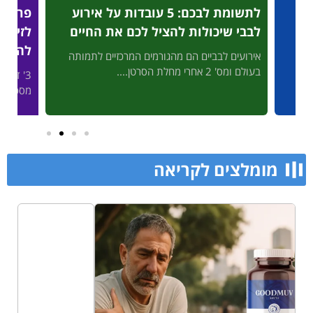
לתשומת לבכם: 5 עובדות על אירוע
פריצת
לבבי שיכולות להציל לכם את החיים
לזיהוי
להציל
אירועים לבביים הם מהגורמים המרכזיים לתמותה
בעולם ומס' 2 אחרי מחלת הסרטן....
3' דק 
פות
מסכן חיי
מומלצים לקריאה​