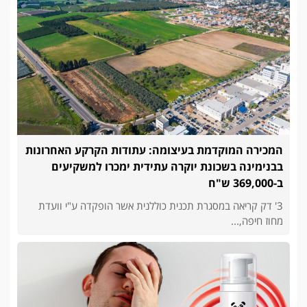
המכירה המוקדמת בעיצומה: עתודות הקרקע האחרונות
בבנימינה בשכונת יוקרה עתידית ימכרו למשקיעים
ב-369,000 ש"ח
3' דק קריאה במסגרת תכנית כוללנית אשר הופקדה ע"י וועדת
מחוז חיפה,...