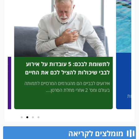
לתשומת לבכם: 5 עובדות על אירוע
פריצת
לבבי שיכולות להציל לכם את החיים
לזיהוי
להציל
אירועים לבביים הם מהגורמים המרכזיים לתמותה
בעולם ומס' 2 אחרי מחלת הסרטן....
3' דק 
פות
מסכן חיי
מומלצים לקריאה​