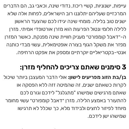
עייפות, ישנוניות, קשיי ריכוז, נדודי שינה, וכאבי גב, הם הדברים
המרכזיים שעליהם יתלוננו רוב הישראלים, לפחות אלה שלא
ישנים טוב בלילה. מומחי שינה יגידו לכם שהצעד הראשון
ללילה חלומי ונטול הפרעות הוא מזרן אורטופדי אמיתי. מזרן
ה-״דאבל קומפורט״ מעניק חוויית שינה מפנקת, כאשר המזרן
מפזר את משקל הגוף בצורה אופטימאלית, עשוי מבדי כותנה
אנטי-בקטריאליים יוקרתיים ומספק את אפקט הרחיפה.
3 סימנים שאתם צריכים להחליף מזרן:
בן/בת הזוג מפריעים לישון:
אולי הדבר המעצבן ביותר שיכול
לקרות כשאתם ישנים, זה שהמיטה זזה ללא הפסקה או
שאתם מרגישים שמישהו "מתגלגל" לידכם וגורם לכם
להתעורר באמצע הלילה.
מזרן ״דאבל קומפורט״ עשוי מחומר
מיוחד לפיזור לחצים ולבידוד מלא, כך שכלל לא תרגישו
שמישהו ישן לידכם.