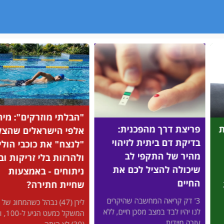
"הבלתי מוזרקים": מיהם
על בסי
ך מהפכנית:
אלפי הישראלים שהצליחו
שחיית 
 ביתית לזיהוי
"לנצח" את כוכבי הוליווד
לרבים 
 התקפי לב
ולהרזות בלי זריקות ובלי
מהגוף 
הציל לכם את
ניתוחים - באמצעות
החיים
שחיית חתירה?
רבים מאי
אה המחשבה שהיקרים
לירן (47) נבהל כשהמחוג של
ומפרקים,
ד במצב מסכן חיים, ללא
המשקל כמעט הגיע ל-100, ודקלה
לשמור על
...