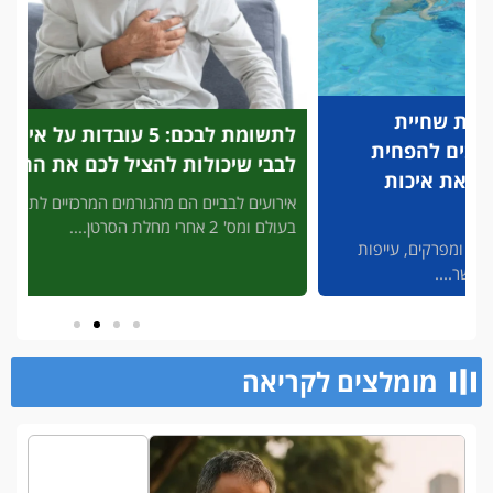
לתשומת לבכם: 5 עובדות על אירוע
פריצת
לבבי שיכולות להציל לכם את החיים
לזיהוי
להציל
אירועים לבביים הם מהגורמים המרכזיים לתמותה
בעולם ומס' 2 אחרי מחלת הסרטן....
3' דק 
פות
מסכן חיי
מומלצים לקריאה​