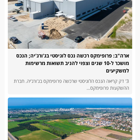
ארה"ב: פרופימקס רכשה נכס לוגיסטי בג'ורג'יה; הנכס
מושכר ל-10 שנים וצפוי להניב תשואות מרשימות
למשקיעים
3' דק קריאה הנכס הלוגיסטי שרכשה פרופימקס בג'ורג'יה. חברת
ההשקעות פרופימקס...