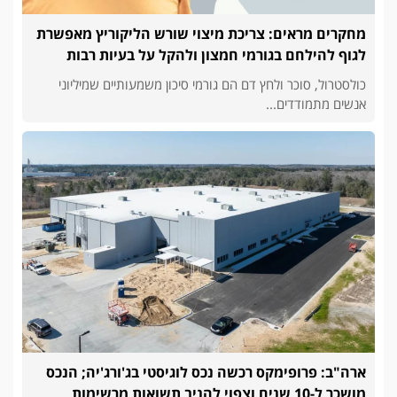
מחקרים מראים: צריכת מיצוי שורש הליקוריץ מאפשרת
לגוף להילחם בגורמי חמצון ולהקל על בעיות רבות
כולסטרול, סוכר ולחץ דם הם גורמי סיכון משמעותיים שמיליוני
אנשים מתמודדים...
ארה"ב: פרופימקס רכשה נכס לוגיסטי בג'ורג'יה; הנכס
מושכר ל-10 שנים וצפוי להניב תשואות מרשימות