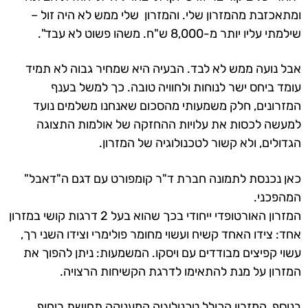
ומתאכזבת מהמזרון שלי. והמזרון שלי ממש לא היה זול –
שילמתי עליו יותר מ-8,000 ש"ח. משהו פשוט לא עבד".
אבל נועה ממש לא לבד. הבעיה היא שמחיר גבוה לא תמיד
עומד ביחס ישר לנוחות ולחוויה טובה. כך למשל בענף
המזרונים, חלק משמעותי מהסכום שאנחנו משלמים נועד
למעשה לכסות את עלויות ההחזקה של אולמות התצוגה
הגדולים, ולא קשור לטכנולוגיה של המזרון.
כאן נכנסת לתמונה חברת ד"ר קומפורט עם דגם ה"דאבל"
המהפכני.
המזרון האורטופדי ייחודי בכך שהוא בעל 2 דרגות קושי במזרון
אחד: צידו האחד קשיח ועשוי מחומר פולימרי וצידו השני רך,
עשוי קפיצים מבודדים עם ויסקו. המשמעות: ניתן להפוך את
המזרון על מנת להתאימו לדרגת הקשיחות הרצויה.
בנוסף, המזרון הכולל טכנולוגיה המעניקה תחושת ריחוף