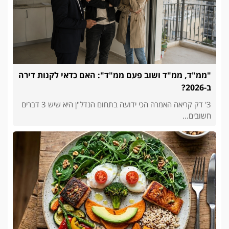
"ממ"ד, ממ"ד ושוב פעם ממ"ד": האם כדאי לקנות דירה
ב-2026?
3' דק קריאה האמרה הכי ידועה בתחום הנדל"ן היא שיש 3 דברים
חשובים...