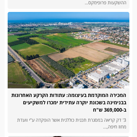
ההשקעות פרופימקס...
המכירה המוקדמת בעיצומה: עתודות הקרקע האחרונות
בבנימינה בשכונת יוקרה עתידית ימכרו למשקיעים
ב-369,000 ש"ח
3' דק קריאה במסגרת תכנית כוללנית אשר הופקדה ע"י וועדת
מחוז חיפה,...