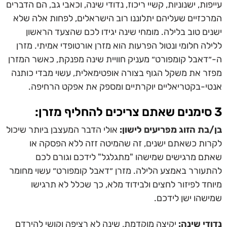
עייפות, ישנוניות, קשיי ריכוז, נדודי שינה, וכאבי גב, הם הדברים
המרכזיים שעליהם יתלוננו רוב הישראלים, לפחות אלה שלא
ישנים טוב בלילה. מומחי שינה יגידו לכם שהצעד הראשון
ללילה חלומי ונטול הפרעות הוא מזרן אורטופדי אמיתי. מזרן
ה-״דאבל קומפורט״ מעניק חוויית שינה מפנקת, כאשר המזרן
מפזר את משקל הגוף בצורה אופטימאלית, עשוי מבדי כותנה
אנטי-בקטריאליים יוקרתיים ומספק את אפקט הרחיפה.
3 סימנים שאתם צריכים להחליף מזרן:
בן/בת הזוג מפריעים לישון:
אולי הדבר המעצבן ביותר שיכול
לקרות כשאתם ישנים, זה שהמיטה זזה ללא הפסקה או
שאתם מרגישים שמישהו "מתגלגל" לידכם וגורם לכם
להתעורר באמצע הלילה.
מזרן ״דאבל קומפורט״ עשוי מחומר
מיוחד לפיזור לחצים ולבידוד מלא, כך שכלל לא תרגישו
שמישהו ישן לידכם.
נדודי שינה:
יקיצה מוקדמת, שינה לא רציפה וקושי להירדם