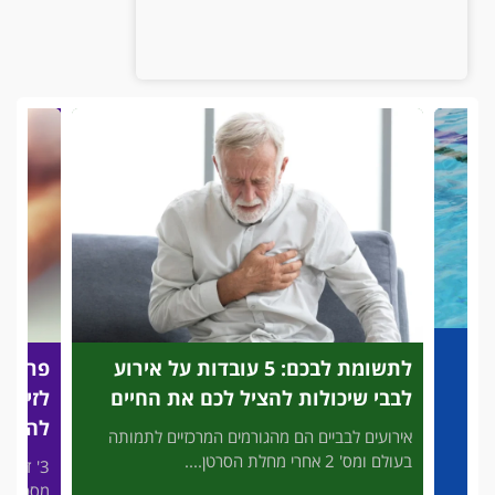
לתשומת לבכם: 5 עובדות על אירוע
פריצת
לבבי שיכולות להציל לכם את החיים
לזיהוי
להציל
אירועים לבביים הם מהגורמים המרכזיים לתמותה
בעולם ומס' 2 אחרי מחלת הסרטן....
3' דק 
פות
מסכן חיי