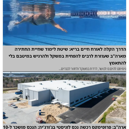
הדרך הקלה לאורח חיים בריא: שיטת לימוד שחיית החתירה
מארה"ב שעוזרת לרבים להפחית במשקל ולהרגיש במיטבם בלי
להתאמץ
ניסיתם להיכנס לכושר, לרדת במשקל ולחזור לבגדים...
ארה"ב: פרופימקס רכשה נכס לוגיסטי בג'ורג'יה; הנכס מושכר ל-10