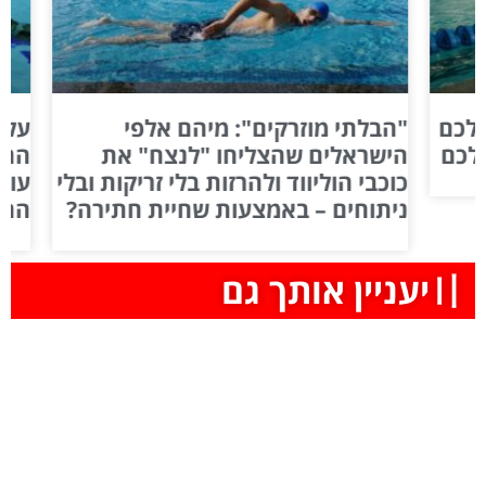
לכם
"הבלתי מוזרקים": מיהם אלפי
על ב
כם
הישראלים שהצליחו "לנצח" את
החתי
כוכבי הוליווד ולהרזות בלי זריקות ובלי
עומס
ניתוחים – באמצעות שחיית חתירה?
החיי
〢יעניין אותך גם