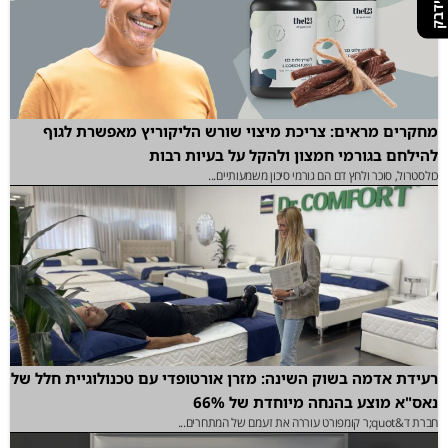
מחקרים מראים: צריכת מיצוי שורש הליקוריץ מאפשרת לגוף
להילחם בגורמי חמצון ולהקל על בעיות רבות
כולסטרול, סוכר ולחץ דם הם גורמי סיכון משמעותיים...
רעידת אדמה בשוק השינה: מזרן אורטופדי עם טכנולוגיית חלל של
נאס"א מוצע בהנחה מיוחדת של 66%
חברת ד&quot;ר קומפורט עוררה את זעמם של המתחרים...