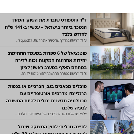
ד"ר קומפורט שוברת את השוק: המזרן
הנמכר ביותר בישראל – עכשיו ב-141 ש"ח
לחודש בלבד
3' דק קריאה במהלך שמסעיר את הרשת, ד&quot;ר...
פוטנציאל של 6 ספרות במעמד החתימה:
יחידות אחרונות המקנות זכות לדירה
במתחם האלף במערב ראשון לציון
3' דק קריאה נפתחה ההרשמה להשיג זכות לדירה...
סובלים מכאבים בגב, הברכיים או בכפות
הרגליים? מדרסים אורטופדיים עם
טכנולוגיה חדשנית יכולים להיות התשובה
לבעיה שלכם
אלפי ישראלים בשנה מבקרים אצל האורטופד ומלינים...
לחיצה גורלית: לחצן המצוקה שיכול
להכריע בין חיים ומוות החל מ-39 ש"ח