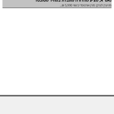
נאס"א, מציע מהדורה מוגבלת במחיר מסובסד
מהיצרן לצרכן: מזרן אורטופדי בשווי 5,990 ₪...