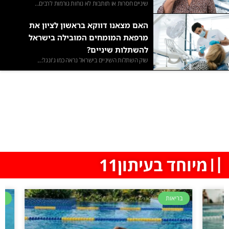
שיניים חסרות או תותבות לא נוחות גורמות לרבים...
האם מצאנו דווקא בראשון לציון את
מרפאת המומחים המובילה בישראל
להשתלות שיניים?
שוק השתלות השיניים בישראל נראה כמו ג'ונגל:...
〢מיוחד בעיתון11
בריאות
בריא