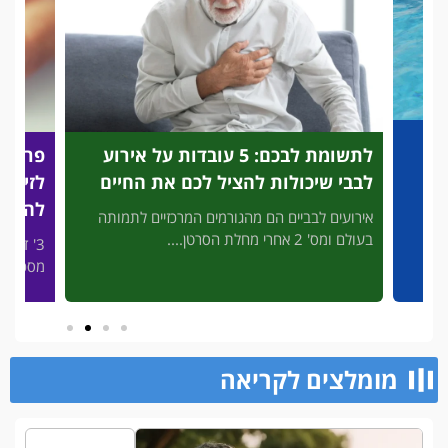
לתשומת לבכם: 5 עובדות על אירוע
פריצת
לבבי שיכולות להציל לכם את החיים
לזיהוי
להציל
אירועים לבביים הם מהגורמים המרכזיים לתמותה
בעולם ומס' 2 אחרי מחלת הסרטן....
3' דק 
פות
מסכן חיי
מומלצים לקריאה​