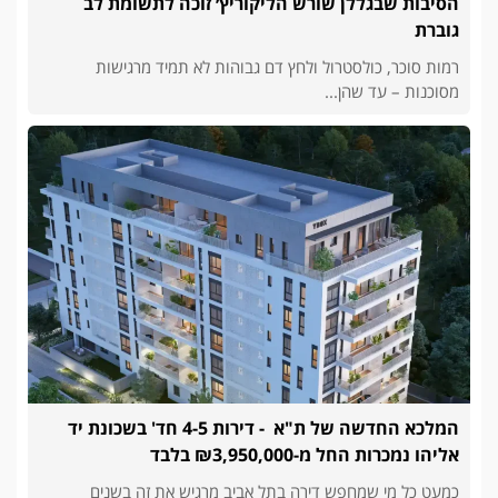
הסיבות שבגללן שורש הליקוריץ׳ זוכה לתשומת לב
גוברת
רמות סוכר, כולסטרול ולחץ דם גבוהות לא תמיד מרגישות
מסוכנות – עד שהן...
המלכא החדשה של ת"א - דירות 4-5 חד' בשכונת יד
אליהו נמכרות החל מ-₪3,950,000 בלבד
כמעט כל מי שמחפש דירה בתל אביב מרגיש את זה בשנים