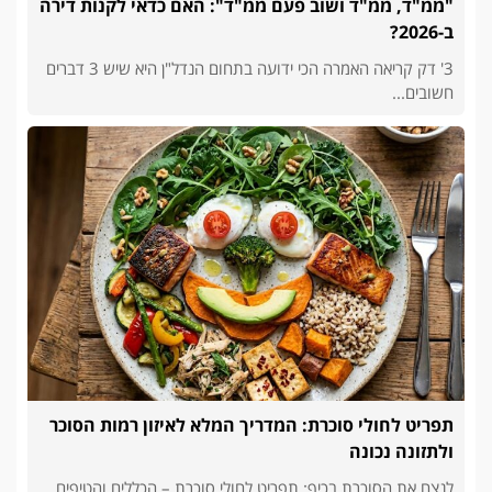
"ממ"ד, ממ"ד ושוב פעם ממ"ד": האם כדאי לקנות דירה
ב-2026?
3' דק קריאה האמרה הכי ידועה בתחום הנדל"ן היא שיש 3 דברים
חשובים...
תפריט לחולי סוכרת: המדריך המלא לאיזון רמות הסוכר
ולתזונה נכונה
לנצח את הסוכרת בכיף: תפריט לחולי סוכרת – הכללים והטיפים