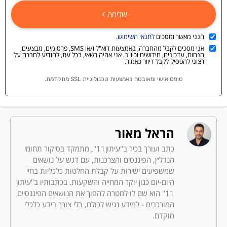
שליחה
הנני מאשר ומסכים
לתנאי השימוש
.
אני מסכים לקבל מהחברה, באמצעות דוא"ל ו/או SMS, פרסומים, מבצעים,
הנחות, עדכונים, חידושים וכיו"ב. אני אהיה רשאי, בכל עת, להודיע לחברה על
רצוני להפסיק לקבל דיוור כאמור.
טופס אישי ומאובטח באמצעות טכנולוגיית SSL מתקדמת.
הראל מאור
כתב ועורך בכיר ב"עיתון11", מתמקד בסיקור תחומי
הנדל״ן, הפיננסים והצרכנות, עם דגש על נושאים
שמשפיעים ישירות על קבלת החלטות כלכליות בחיי
היום-יום כגון יוקר המחייה והשקעות. בכתבותיו ב"עיתון
11" הוא שם לו למטרה להפוך את הנושאים הפיננסיים
המורכבים - למידע נגיש לכולם, בלי צורך בידע כלכלי
מוקדם.