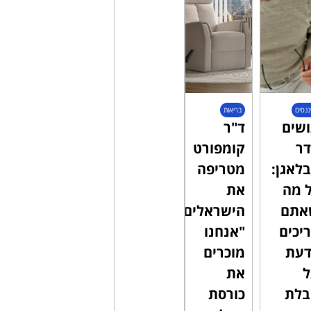
ננסים
בריאות
שים
ד"ר
ר
קומפורט
לאגן:
מטריפה
 מה
את
אתם
הישראלים:
יכים
"אנחנו
דעת
מוכרים
את
בלת
כורסת