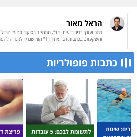
הראל מאור
כתב ועורך בכיר ב"עיתון11", מתמקד 
והשקעות. בכתבותיו ב"עיתון 11" הוא שם לו למטרה להפוך את הנושאים הפיננסיים המורכבים - למידע נגיש לכולם, בלי צורך בידע כלכלי מוקדם.
כתבות פופולריות​
"הבלתי 
לתשומת לבכם: 5 עובדות
פריצת דרך מהפכנית:
אלפי הי