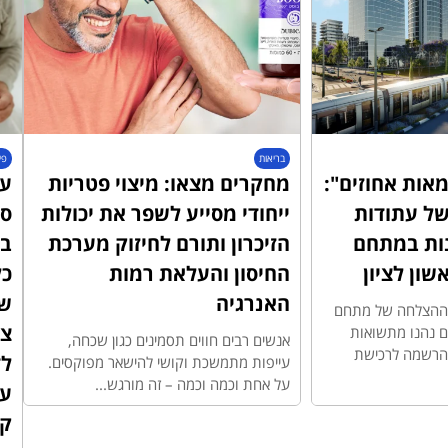
בריאות
פי
אות אחוזים":
מחקרים מצאו: מיצוי פטריות
עו
ל עתודות
ייחודי מסייע לשפר את יכולות
סד
ות במתחם
הזיכרון ותורם לחיזוק מערכת
בב
החיסון והעלאת רמות
כל
האנרגיה
ש
ת ההצלחה של מתחם
צר
יעים נהנו מתשואות
אנשים רבים חווים תסמינים כגון שכחה,
ההרשמה לרכישת
ל
עייפות מתמשכת וקושי להישאר מפוקסים.
על אחת וכמה וכמה – זה מורגש...
על
ק