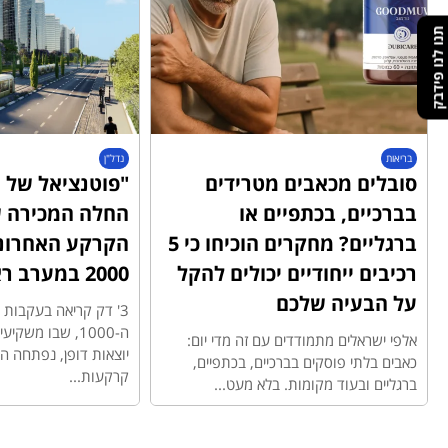
תנו לנו פידבק
בריאות
נדל"ן
סובלים מכאבים מטרידים
"פוטנציאל של מ
בברכיים, בכתפיים או
החלה המכירה ש
ברגליים? מחקרים הוכיחו כי 5
הקרקע האחרונ
רכיבים ייחודיים יכולים להקל
2000 במערב ראשון לציון
על הבעיה שלכם
3' דק קריאה בעקבו
ה-1000, שבו משק
אלפי ישראלים מתמודדים עם זה מדי יום:
יוצאות דופן, נפתחה 
כאבים בלתי פוסקים בברכיים, בכתפיים,
קרקעות...
ברגליים ובעוד מקומות. בלא מעט...