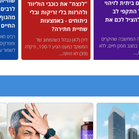
שחיית החתירה שמסייעת
על איר
ת כוכבי הוליווד
לרבים להפחית עומסים
להציל
בלי זריקות ובלי
מהגוף ולשפר את איכות
 - באמצעות
אירועים
החיים
תירה?
אחרי מח
רבים מאיתנו סובלים מכאבי גב
 (47) נבהל כשהמחוג של
ומפרקים, עייפות מתמשכת וקושי
המשקל כמעט הגיע ל-100, ודקלה
לשמור על כושר....