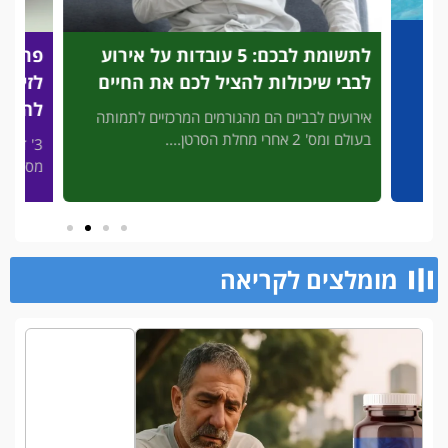
לתשומת לבכם: 5 עובדות על אירוע
פריצת
לבבי שיכולות להציל לכם את החיים
לזיהוי
להציל
אירועים לבביים הם מהגורמים המרכזיים לתמותה
בעולם ומס' 2 אחרי מחלת הסרטן....
3' דק 
פות
מסכן חיי
מומלצים לקריאה​