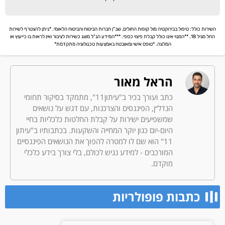
השירות כולל: טיפול בבירוקטיה מול קופות החולים, שב"ן חברות הביטוח והביטוח הלאומי. *ניתן להצטרף לשירות
החל מגיל 18. **המנוי אינו כולל קבלת פיצוי כספי. ***המידע הנ"ל מוצג כשירות לציבור ואין לראות בו כייעוץ או
המלצה. *טופס אישי ומאובטח באמצעות טכנולוגיה מתקדמת*
הראל מאור
כתב ועורך בכיר ב"עיתון11", מתמקד בסיקור תחומי
הנדל״ן, הפיננסים והצרכנות, עם דגש על נושאים
שמשפיעים ישירות על קבלת החלטות כלכליות בחיי
היום-יום כגון יוקר המחייה והשקעות. בכתבותיו ב"עיתון
11" הוא שם לו למטרה להפוך את הנושאים הפיננסיים
המורכבים - למידע נגיש לכולם, בלי צורך בידע כלכלי
מוקדם.
כתבות פופולריות​