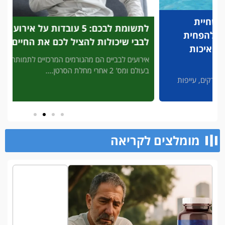
לתשומת לבכם: 5 עובדות על אירוע
פריצת
לבבי שיכולות להציל לכם את החיים
לזיהוי
להציל
אירועים לבביים הם מהגורמים המרכזיים לתמותה
בעולם ומס' 2 אחרי מחלת הסרטן....
3' דק 
פות
מסכן חיי
מומלצים לקריאה​