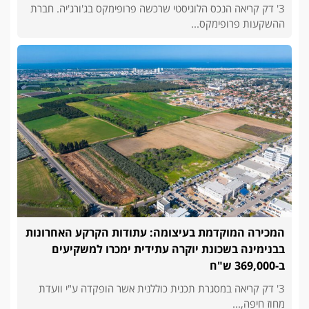
3' דק קריאה הנכס הלוגיסטי שרכשה פרופימקס בג'ורג'יה. חברת
ההשקעות פרופימקס...
המכירה המוקדמת בעיצומה: עתודות הקרקע האחרונות
בבנימינה בשכונת יוקרה עתידית ימכרו למשקיעים
ב-369,000 ש"ח
3' דק קריאה במסגרת תכנית כוללנית אשר הופקדה ע"י וועדת
מחוז חיפה,...