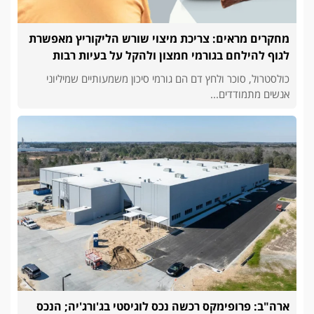
מחקרים מראים: צריכת מיצוי שורש הליקוריץ מאפשרת
לגוף להילחם בגורמי חמצון ולהקל על בעיות רבות
כולסטרול, סוכר ולחץ דם הם גורמי סיכון משמעותיים שמיליוני
אנשים מתמודדים...
ארה"ב: פרופימקס רכשה נכס לוגיסטי בג'ורג'יה; הנכס