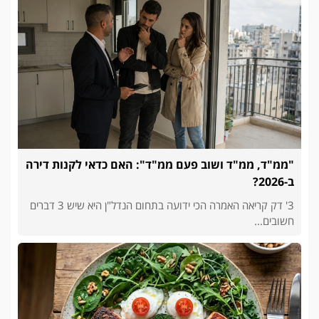
"ממ"ד, ממ"ד ושוב פעם ממ"ד": האם כדאי לקנות דירה
ב-2026?
3' דק קריאה האמרה הכי ידועה בתחום הנדל"ן היא שיש 3 דברים
חשובים...