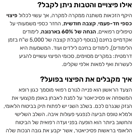
אילו פיצויים והטבות ניתן לקבל?
היקף הזכאות משתנה ממקרה למקרה, אך עשוי לכלול
פיצוי
כספי חד-פעמי
,
קצבה חודשית
, החזר כספי משמעותי על
טיפולים רפואיים,
הנחה של 60% בארנונה
, לימודים
אקדמיים בחינם (בנוסף לקבלת קצבה של 5,000 ש"ח בזמן
הלימודים), לימודים בחינם לילדים ועוד. המשמעות היא
דרמטית:
במקרים מסוימים, סכומי הפיצוי עשויים להגיע
לעשרות ואף למאות אלפי שקלים
.
איך מקבלים את הפיצוי בפועל?
הצעד הראשון הוא פנייה לגורם רפואי מוסמך כגון רופא
המשפחה או פסיכיאטר על למנת לאבחן באופן מקצועי את
הנזק שנגרם לכם. בשלב השני יש לפתוח תיק בביטוח הלאומי,
ולמלא טופס תביעה לנפגעי פעולות איבה. השלב השלישי
והחשוב ביותר הוא הופעה בפני ועדה רפואית של הביטוח
הלאומי בראשות פסיכיאטר, אשר יקבע את גובה הנכות שלה