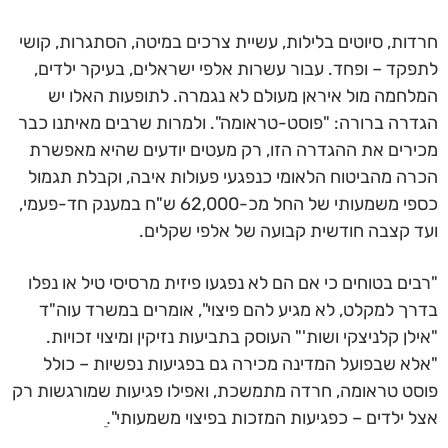
חרדות, סיוטים בלילות, עשיית צרכים במיטה, הסתגרות, קושי
לתפקד – ופחד. עבור עשרות אלפי ישראלים, בעיקר ילדים,
המלחמה מול איראן מעולם לא נגמרה. לתופעות האלו יש
הגדרה ברורה: "פוסט-טראומה". ולמרות שרבים מאיתנו כבר
מכירים את ההגדרה הזו, רק מעטים יודעים שהיא מאפשרת
הכרה מהביטוח הלאומי כנפגעי פעולות איבה, וקבלת תגמול
כספי משמעותי של החל מכ-62,000 ש"ח במענק חד-פעמי,
ועד קצבה חודשית קבועה של אלפי שקלים.
"רבים בטוחים כי אם הם לא נפגעו פיזית מרסיסי טיל או נפלו
בדרך למקלט, לא מגיע להם פיצוי", אומרים במשרד עוה"ד
"אילן קלניצקי ושות'" העוסק בתביעות נזיקין ומיצוי זכויות.
"אלא שבפועל המדינה מכירה גם בפגיעות נפשיות – כולל
פוסט טראומה, חרדה מתמשכת, ואפילו פגיעות שמורגשות רק
אצל ילדים – כפגיעות המזכות בפיצוי משמעותי".ֵ