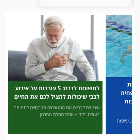
לתשומת לבכם: 5 עובדות על אירוע
פריצת
לבבי שיכולות להציל לכם את החיים
לזיהוי
להציל
אירועים לבביים הם מהגורמים המרכזיים לתמותה
בעולם ומס' 2 אחרי מחלת הסרטן....
3' דק 
פות
מסכן חיי