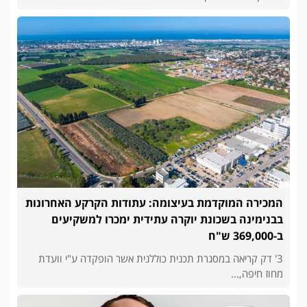
המכירה המוקדמת בעיצומה: עתודות הקרקע האחרונות
בבנימינה בשכונת יוקרה עתידית ימכרו למשקיעים
ב-369,000 ש"ח
3' דק קריאה במסגרת תכנית כוללנית אשר הופקדה ע"י וועדת
מחוז חיפה,...