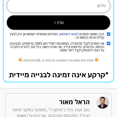
שלח
הנני מאשר ומסכים
לתנאי השימוש
, הפרטים שמסרתי ישמשו אך ורק לצורך
קבלת פניות בנושא זה.
אני מסכים לקבל מהחברה, באמצעות דוא"ל ו/או SMS, פרסומים, מבצעים,
הנחות, עדכונים, חידושים וכיו"ב. אני אהיה רשאי, בכל עת, להודיע לחברה
על רצוני להפסיק לקבל דיוור כאמור.
טופס אישי ומאובטח באמצעות טכנולוגיית SSL מתקדמת.
*קרקע אינה זמינה לבנייה מיידית
הראל מאור
כתב ועורך בכיר ב"עיתון11", מתמקד בסיקור תחומי
הנדל״ן, הפיננסים והצרכנות, עם דגש על נושאים