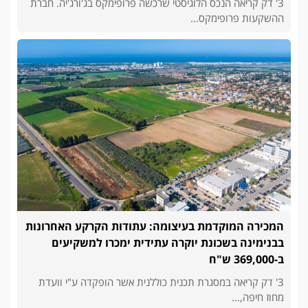
3' דק קריאה הנכס הלוגיסטי שרכשה פרופימקס בג'ורג'יה. חברת
ההשקעות פרופימקס...
המכירה המוקדמת בעיצומה: עתודות הקרקע האחרונות
בבנימינה בשכונת יוקרה עתידית ימכרו למשקיעים
ב-369,000 ש"ח
3' דק קריאה במסגרת תכנית כוללנית אשר הופקדה ע"י וועדת
מחוז חיפה,...