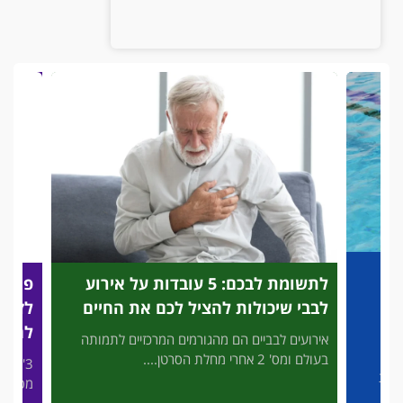
לתשומת לבכם: 5 עובדות על אירוע
פריצת
לבבי שיכולות להציל לכם את החיים
לזיהוי
להציל
אירועים לבביים הם מהגורמים המרכזיים לתמותה
בעולם ומס' 2 אחרי מחלת הסרטן....
3' דק 
פות
מסכן חיי