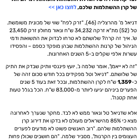
לחצו כאן >>
של קרן ההשתלמות שלכם,
דניאל מ' מהרצליה (46), "זרק לפח" שווי של מכונית משומשת.
טל (52) מת"א זרקה 34,232 ש"ח ונאור מחולון זרק 23,450
ש'. איך זה קרה? שלושתם לא טרחו לבדוק את התשואות ודמי
הניהול של קרנות ההשתלמות שבהן מופקד כספם – והפסידו
עשרות אלפי שקלים ב-5 השנים האחרונות.
"זה לא ייאמן", אומר שלמה נ', יועץ פיננסי וותיק שבדק את התיק
של שלושתם. "דניאל וטל מפקידים בכל חודש סכום זהה של
כ-
1,359
ש"ח לקרן ההשתלמות, ובכל זאת בעוד 5 שנים
הפערים ביניהם יגיעו ליותר מ-83,000 ש"ח. הכל בגלל טעות
אחת קטנה".
אלא שדניאל טל ונאור ממש לא לבד. מחקר שנערך לאחרונה
מצא כי 85% מהישראלים מעולם לא בדקו את דירוג קרן
ההשתלמות שלהם. "רוב האנשים פשוט לא מודעים לפערים
העצומים בין הקרנות", מסביר שלמה. "הם חושבים שכולן פחות