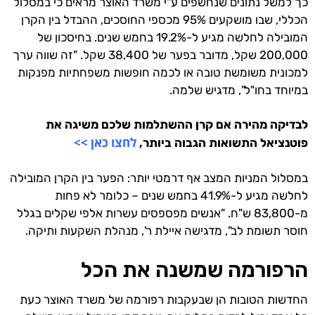
כך למשל נתונים שנחשפים ע"י משרד האוצר מראים כי במסלול
הכללי, שבו מושקעים 95% מכספי החוסכים, ההבדל בין הקרן
המובילה לחלשה מגיע ל-19.2% בחמש שנים. בחיסכון של
200,000 שקל, מדובר בפער של 38,400 שקל. "זה שווה ערך
למכונית משומשת טובה או לכמה חופשות משפחתיות מפנקות
במיוחד בחו"ל", מדגיש שלמה.
לבדיקה מהירה אם קרן ההשתלמות שלכם משיגה את
לחצו כאן >>
פוטנציאל התשואות הגבוה ביותר,
במסלול המניות המצב אף דרמטי יותר: הפער בין הקרן המובילה
לחלשה מגיע ל-41.9% בחמש שנים – כלומר לא פחות
מ-83,800 ש"ח. "אנשים מפספסים עשרות אלפי שקלים בגלל
חוסר תשומת לב", מדגישה איילת ר', מנהלת השקעות ותיקה.
הרפורמה שמשנה את הכל
החדשות הטובות הן שבעקבות רפורמה של משרד האוצר כעת