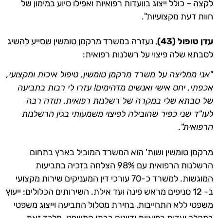
לקצה – כולל ייצוג בוועדות רפואיות ואפילו סיוע במימון של
חוות דעת מקצועיות".
עדן טופול (43)
, נעזרה במשרד מרקמן טומשין שסייע להשיג
לסבתא שלה פיצוי על רשלנות רפואית:
"אני ממליצה על משרד מרקמן טומשין, טיפול איכות ומקצועי,
אכפתי, יחס אישי ואנשים מדהימים! עזרו לי רבות בתביעה
של סבתא שלי במקרה של רשלנות רפואית. תודה רבה
לעו"ד שני כפיר שהובילה לפיצוי משמעותי בגין הרשלנות
הרפואית".
מרקמן טומשין ושות' הוא המשרד המוביל בארץ בתחום
הרשלנות הרפואית עם 98% הצלחה בזכיה בתביעות
המוגשות. למשרד כ-70 עורכי דין המעניקים שירות מקצועי
ב- 12 סניפים מראש פינה ועד אילת. השירותים הכלולים: ייעוץ
משפטי ללא התחייבות, בחירת מסלול התביעה וייצוג משפטי
במהלך ועדות רפואיות ודיונים בבתי המשפט. מלבד זאת,