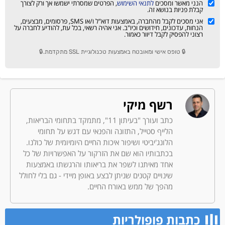
הנני מאשר ומסכים
לתנאי השימוש
, הפרטים שמסרתי ישמשו אך ורק לצורך
קבלת פניות בנושא זה.
אני מסכים לקבל מהחברה, באמצעות דוא"ל ו/או SMS, פרסומים, מבצעים,
הנחות, עדכונים, חידושים וכיו"ב. אני אהיה רשאי, בכל עת, להודיע לחברה על
רצוני להפסיק לקבל דיוור כאמור.
🔒 טופס אישי ומאובטח באמצעות טכנולוגיית SSL מתקדמת.🔒
רשף מיקי
כתב ועורך "בעיתון 11", מתמקד בתחומי הבריאות,
הלייף סטייל, התזונה והפנאי עם דגש על תחומי
הלונג'יביטי ושיפור איכות החיים היומיומית של כולנו.
בכתבותיו הוא שם את הזרקור על האפשרויות של כל
אחד מאיתנו לשפר את בריאותו והרגשתו באמצעות
שינויים קטנים שניתן לבצע באופן מיידי - גם בלי לחולל
מהפך של ממש באורח החיים.
כתבות פופולריות​