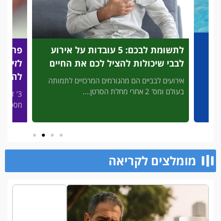
לתשומת לבכם: 5 עובדות על אירוע
פריצת
לבבי שיכולות להציל לכם את החיים
לזיהוי
להציל
אירועים לבביים הם מהגורמים המרכזיים לתמותה
בעולם ומס' 2 אחרי מחלת הסרטן....
3' דק 
פות
מסכן חיי
מומלצים לקריאה​