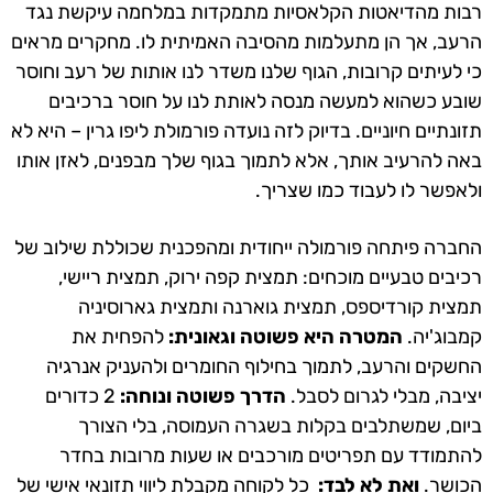
רבות מהדיאטות הקלאסיות מתמקדות במלחמה עיקשת נגד
הרעב, אך הן מתעלמות מהסיבה האמיתית לו. מחקרים מראים
כי לעיתים קרובות, הגוף שלנו משדר לנו אותות של רעב וחוסר
שובע כשהוא למעשה מנסה לאותת לנו על חוסר ברכיבים
תזונתיים חיוניים. בדיוק לזה נועדה פורמולת ליפו גרין – היא לא
באה להרעיב אותך, אלא לתמוך בגוף שלך מבפנים, לאזן אותו
ולאפשר לו לעבוד כמו שצריך.
החברה פיתחה פורמולה ייחודית ומהפכנית שכוללת שילוב של
רכיבים טבעיים מוכחים: תמצית קפה ירוק, תמצית ריישי,
תמצית קורדיספס, תמצית גוארנה ותמצית גארוסיניה
קמבוג'יה.
המטרה היא פשוטה וגאונית:
להפחית את
החשקים והרעב, לתמוך בחילוף החומרים ולהעניק אנרגיה
יציבה, מבלי לגרום לסבל.
הדרך פשוטה ונוחה:
2 כדורים
ביום, שמשתלבים בקלות בשגרה העמוסה, בלי הצורך
להתמודד עם תפריטים מורכבים או שעות מרובות בחדר
הכושר.
ואת לא לבד:
כל לקוחה מקבלת ליווי תזונאי אישי של