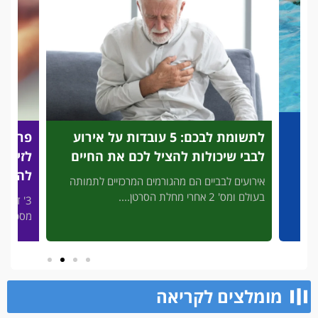
לתשומת לבכם: 5 עובדות על אירוע
פריצת דרך מהפכני
י שיכולות להציל לכם את החיים
לזיהוי מהיר של הת
להציל לכם את החי
עים לבביים הם מהגורמים המרכזיים לתמותה
 2 אחרי מחלת הסרטן....
3' דק קריאה המחשבה שה
מסכן חיים, ללא עזרה מיידי
מומלצים לקריאה​