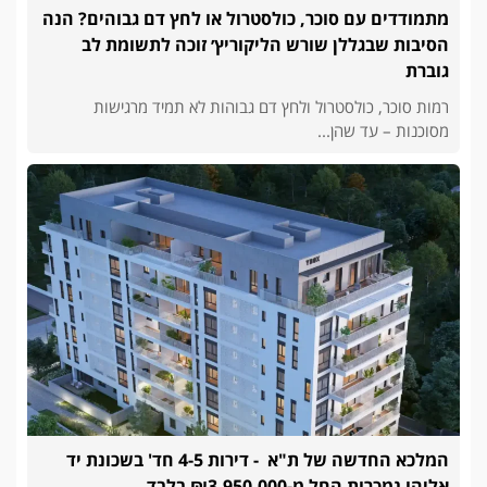
מתמודדים עם סוכר, כולסטרול או לחץ דם גבוהים? הנה
הסיבות שבגללן שורש הליקוריץ׳ זוכה לתשומת לב
גוברת
רמות סוכר, כולסטרול ולחץ דם גבוהות לא תמיד מרגישות
מסוכנות – עד שהן...
המלכא החדשה של ת"א - דירות 4-5 חד' בשכונת יד
אליהו נמכרות החל מ-₪3,950,000 בלבד