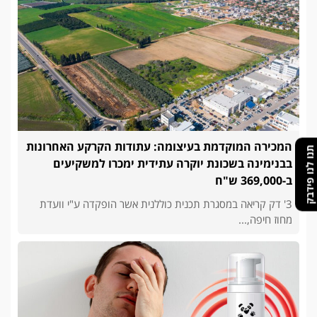
המכירה המוקדמת בעיצומה: עתודות הקרקע האחרונות
תנו לנו פידבק
בבנימינה בשכונת יוקרה עתידית ימכרו למשקיעים
ב-369,000 ש"ח
3' דק קריאה במסגרת תכנית כוללנית אשר הופקדה ע"י וועדת
מחוז חיפה,...