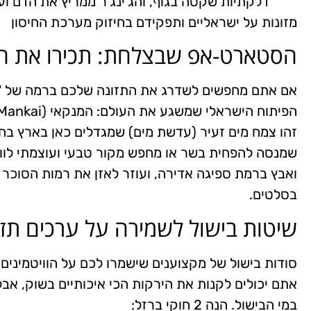
דלקתיות שקטה בגוף, והג'ינג'ר ממריץ את הדם וע
מזונות על ישראליים ותפקידם בחיזוק מערכת החיסון
הסטארט-אפ שבצלחת: תכירו את ה
הפיתוח הישראלי שמשגע את העולם: המנקאי (Mankai).
זהו צמח מים זעיר (עדשת מים) שמגדלים כאן בארץ בחמ
ואבץ ברמת ספיגה אדירה, ועוזר לאזן את רמות הסוכר 
בסלטים.
שיטות בישול לשמירה על ערכים תזונ
סודות בישול של מקצוענים שישמרו לכם על הוויטמינים
אתם יכולים לקנות את הירקות הכי איכותיים בשוק, אבל 
במי הבישול. הנה 2 חוקי ברזל: