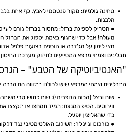
טחינה גולמית: מקור פנטסטי לאבץ. כף אחת בלב
הלבנות.
● הטריק לספיגת ברזל: מחסור בברזל גורם לעייפו
חצי לימון על מג'דרה או הוספת רצועות פלפל אדו
תבלינים וצמחי מרפא המסייעים לחיזוק מערכת החיסון
"האנטיביוטיקה של הטבע" – הגרס
התבלינים וצמחי המרפא שיש לכולנו במזווה הם הרבה י
שום ובצל (הכוח הגופריתי): שום כתוש טרי משחרר
כדי שהאליצין יופעל.
● כורכום וג'ינג'ר: השילוב האולטימטיבי נגד דלקו