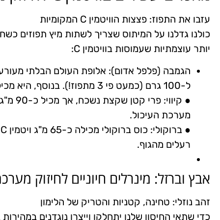
עזבו את התפוז: פצצות הוויטמין C המקומיות
כולנו גדלנו על המיתוס שצריך לשתות מיץ תפוזים כשח
יותר עוצמתיות שעמוסות בוויטמין C:
ל-100 גרם (כמעט פי 3 מתפוז!). בנוסף, היא מכילה בטא-קרוטן שמסייע בחיזוק ריריות הנשימה.
מערכת העיכול.
●
רעלים מהגוף.
אבץ וברזל: מינרלים חיוניים לחיזוק מערכת
זהב נוזלי: טחינה, קטניות והטריק של הלימון
כדי שתאי החיסון שלנו יתחלקו וייצרו נוגדנים במהירות 