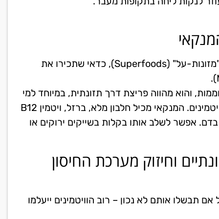
וזר לנקות ליחה בתקופות מעבר.
מנקאי
אם אתם מחפשים לשדרג את התזונה שלכם ברמה של "מזונות-על" (Superfoods), כדאי שתכירו את
מות, והוא מהווה פריצת דרך תזונתית, במיוחד למי
שמנסה להפחית בשר או מחפש מקור טבעי ועוצמתי לוויטמינים. המנקאי מכיל חלבון מלא, ברזל, ויטמין B12
בדם. אפשר לשלב אותו בקלות בשייקים ירוקים או
תיים וחיזוק מערכת החיסון
אם תבשלו אותם לא נכון – רוב הוויטמינים ייעלמו