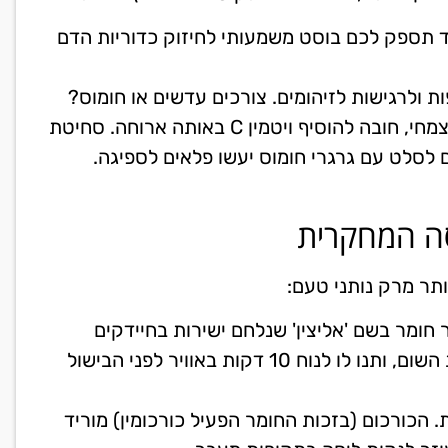
ד תספק לכם בוסט משמעותי לחיזוק כדוריות הדם
ת ולרגישות לזיהומים. צורכים עדשים או חומוס?
מעולה! אבל כדי שהגוף באמת יספוג את הברזל הצמחי, חובה להוסיף ויטמין C באותה ארוחה. סחיטת
ם לסלט עם גרגרי חומוס יעשו פלאים לספיגה.
ה המחקרית
ותר מרק נותני טעם:
 חומר בשם 'אליצין' שנלחם ישירות בחיידקים
ווירוסים. הטיפ המנצח: תמיד תמחצו או תקצצו את השום, ותנו לו לנוח 10 דקות באוויר לפני הבישול
ת. הכורכום (בזכות החומר הפעיל כורכומין) מוריד