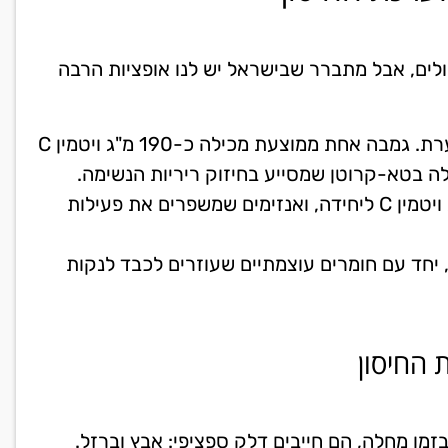
ולים, אבל מתברר שבישראל יש לנו אופציות הרבה
הגמבה (פלפל אדום): אלופת העולם הבלתי מעורערת. גמבה אחת ממוצעת מכילה כ-190 מ"ג ויטמין C
● קיווי: פרי קטן שקצת נשכח, אך מכיל כ-90 מ"ג ויטמין C ליחידה, ואנזימים שמשפרים את פעילות
 ברוקולי: כוס ברוקולי מכילה כ-65 מ"ג ויטמין C, יחד עם חומרים עוצמתיים שעוזרים לכבד לנקות
 החיסון
בזמן מחלה, הם חייבים דלק ספציפי: אבץ וברזל.