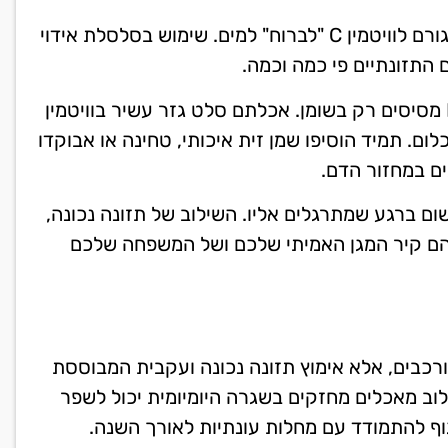
אדו, אל תרתיחו: בישול ברוקולי או תרד בהרתחה גורם לוויטמין C "לברוח" למים. שימוש בסלסלת אידוי
 התזונתיים פי כמה וכמה.
חובה להוסיף שומן בריא: ויטמינים כמו A, D, E ו-K מסיסים רק בשומן. אכלתם סלט גזר עשיר בוויטמין
לום. תמיד הוסיפו שמן זית איכותי, טחינה או אבוקדו
ים במחזור הדם.
שום ברגע שמתרגלים אליו. השילוב של תזונה נכונה,
הם קיר המגן האמיתי שלכם ושל המשפחה שלכם
ורכבים, אלא אימוץ תזונה נכונה ועקבית המבוססת
שילוב מאכלים מחזקים בשגרה היומיומית יכול לשפר
וף להתמודד עם מחלות עונתיות לאורך השנה.