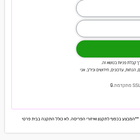
ך קבלת פניות בנושא זה.
וא"ל ו/או SMS, פרסומים, מבצעים, הנחות, עדכונים, חידושים וכיו"ב. אני
**המבצע בכפוף לתקנון ואיזורי הפריסה. לא כולל התקנה בבית פרטי