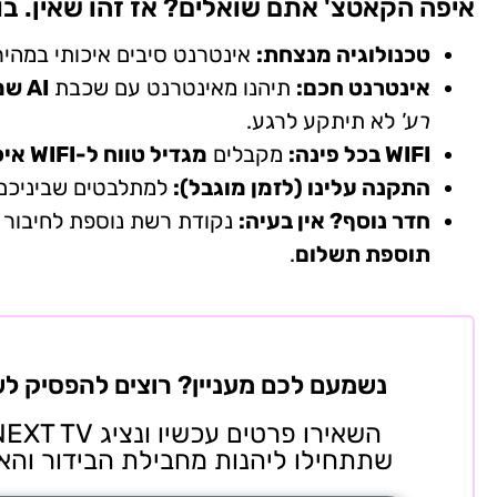
איפה הקאטצ' אתם שואלים? אז זהו שאין. בו
טכנולוגיה מנצחת:
אינטרנט סיבים איכותי במהי
אינטרנט חכם:
תיהנו מאינטרנט עם שכבת
AI שמשפרת ביצועים בזמן אמת
רע'
לא תיתקע לרגע.
WIFI בכל פינה:
מקבלים
מגדיל טווח ל-WIFI איכותי
התקנה עלינו (לזמן מוגבל):
למתלבטים שביניכם,
חדר נוסף? אין בעיה:
נקודת רשת נוספת לחיבור א
תוספת תשלום
.
נשמעם לכם מעניין? רוצים להפסיק לש
שתתחילו ליהנות מחבילת הבידור והא