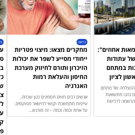
בריאות
פי
אות אחוזים":
מחקרים מצאו: מיצוי פטריות
עו
ל עתודות
ייחודי מסייע לשפר את יכולות
סד
ות במתחם
הזיכרון ותורם לחיזוק מערכת
בב
החיסון והעלאת רמות
כל
האנרגיה
ש
ת ההצלחה של מתחם
צר
יעים נהנו מתשואות
אנשים רבים חווים תסמינים כגון שכחה,
ההרשמה לרכישת
ל
עייפות מתמשכת וקושי להישאר מפוקסים.
על אחת וכמה וכמה – זה מורגש...
על
ק
פט