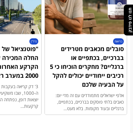
תנו לנו פידבק
בריאות
נדל"ן
סובלים מכאבים מטרידים
"פוטנציאל של מ
בברכיים, בכתפיים או
החלה המכירה ש
ברגליים? מחקרים הוכיחו כי 5
הקרקע האחרונ
רכיבים ייחודיים יכולים להקל
2000 במערב ראשון לציון
על הבעיה שלכם
3' דק קריאה בעקבו
ה-1000, שבו משק
אלפי ישראלים מתמודדים עם זה מדי יום:
יוצאות דופן, נפתחה 
כאבים בלתי פוסקים בברכיים, בכתפיים,
קרקעות...
ברגליים ובעוד מקומות. בלא מעט...