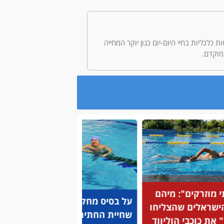
לטות כלכליות בחיי היום-יום כגון יוקר המחייה
מוזרקים": מיהם
על בסיס מחקרים: שיטת
שראלים שהצליחו
שחיית החתירה שמסייעת
על איר
ת כוכבי הוליווד