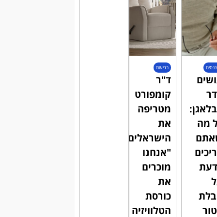
ננסים
בריאות
שים
ד"ר
ר
קומפורט
לאגן:
מטריפה
 מה
את
אתם
הישראלים:
יכים
"אנחנו
דעת
מוכרים
את
בלת
כורסת
ור
הטלוויזיה