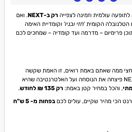
תופעה עולמית וזמינה לצפייה
רק ב-NEXT
. ואם
 הטלנובלה הקומית '
חזי ובניו'
וקומדיית האימה
כן פרימיום – מדרמה ועד קומדיה – שמחכים לכם
 חצי ממה שאתם באמת רואים, זו האמת שקשה
להתכחש לה. אנחנו כאן כדי לספר לכם על איך NEXT TV פיצחה את הנוסחה ועל האלטרנטיבה שהיא
מתי
, והכל במחיר קטן באמת:
רק 135 ₪ לחודש
.
נט הכי מהיר שקיים, עולים לכם
בפחות מ- 5 ש"ח