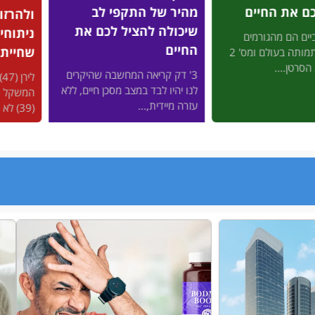
 את החיים
מהיר של התקפי לב
ולהרזות 
שיכולה להציל לכם את
ניתוחים
ם הם מהגורמים
החיים
שחיית ח
המרכזיים לתמותה בעולם ומס' 2
רטן....
3' דק קריאה המחשבה שהיקרים
לירן
לנו יהיו לבד במצב מסכן חיים, ללא
עזרה מיידית,...
(39) לא היתה...