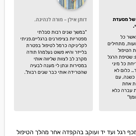
דותן אילן – מורה לנהיגה.
 של מסעדת
.
"במשך שנים רבות סבלתי
אשר כל
מפטריות בציפורנים ברגליים.פניתי
ועות, מתחילים
לקליניקה כרמל לטיפול בפטרת
ת הטיפול
בלייזר והיא פשוט נעלמה! תודה
 שטיפת הרגל
מקרב לב לצוות שליווה אותי
יחת כל מיני
במסירות ונתן לי מענה לבעיה
… כלום לא
שהטרידה אותי כבר שנים רבות".
 כשנה, עם
ת אחת
ת עברה כלא
מן!"
כף רגל ועד יד ועוקב בהקפדה אחר מהלך הטיפול