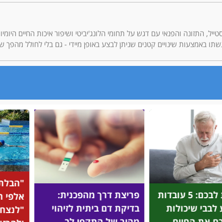
ריאות, הלייף סטייל, התזונה והפנאי עם דגש על תחומי הלונג'יביטי ושיפור איכות החיים 
תו באמצעות שינויים קטנים שניתן לבצע באופן מיידי - גם בלי לחולל מהפך ש
"הבלתי מוזרקים": מיהם
על בסי
ך מהפכנית:
אלפי הישראלים שהצליחו
שחיית 
 ביתית לזיהוי
"לנצח" את כוכבי הוליווד
לרבים 
 התקפי לב