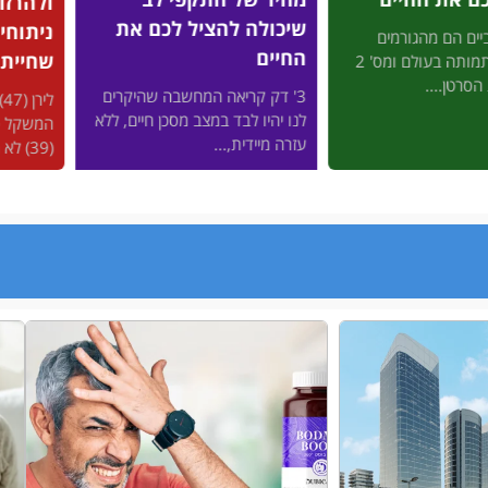
ולהרזות בלי זריקות ובלי
מהגוף 
הציל לכם את
ניתוחים - באמצעות
החיים
שחיית חתירה?
רבים מאי
אה המחשבה שהיקרים
לירן (47) נבהל כשהמחוג של
ומפרקים,
ד במצב מסכן חיים, ללא
המשקל כמעט הגיע ל-100, ודקלה
לשמור על
...
(39) לא היתה...