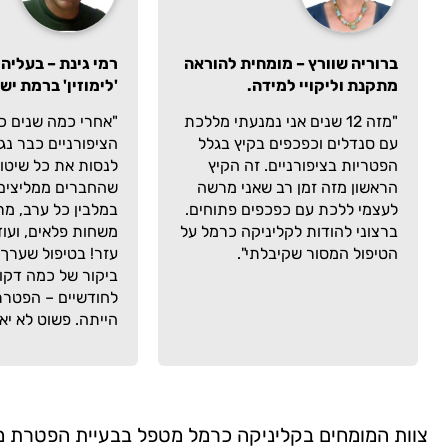
ברוריה שוורץ – מומחית להוראה
רמי גינת – בעליה
מתקנת וליקויי למידה.
'לימוזין' ברמת ישי
"מזה 12 שנים אני נמנעתי מללכת
"אחרי כמה שנים כ
עם סנדלים וכפכפים בקיץ בגלל
הציפורניים כבר נג
הפטריות בציפורניים. זה הקיץ
לנסות את כל שיטו
הראשון מזה זמן רב שאני מרשה
שהחברים ממליצים:
לעצמי ללכת עם כפכפים פתוחים.
במלבין כל ערב, מר
ברצוני להודות לקליניקה כרמל על
משחות פלאים, ועוד
הטיפול המסור שקיבלתי".
עזר! בטיפול שערך
ביקור של כמה דקו
לחודשיים – הפטר
הייתה. פשוט לא יאו
צוות המומחים בקליניקה כרמל מטפל בבעיית הפטרת מ