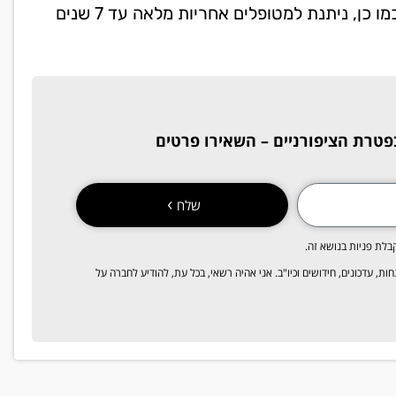
כדי לוודא כי חל שיפור והציפורניים מחלימות בהדרגה. כמו כן, ניתנת למטופלים אחריות מלאה עד 7 שנים
פטרת הציפורניים
– השאירו פרטים
שלח
בלת פניות בנושא זה.
וא"ל ו/או SMS, פרסומים, מבצעים, הנחות, עדכונים, חידושים וכיו"ב. אני אהיה רשאי, בכל עת, להודיע לחברה על