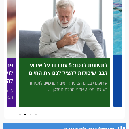
לתשומת לבכם: 5 עובדות על אירוע
פריצת
לבבי שיכולות להציל לכם את החיים
לזיהוי
להציל
אירועים לבביים הם מהגורמים המרכזיים לתמותה
בעולם ומס' 2 אחרי מחלת הסרטן....
3' דק 
פות
מסכן חיי