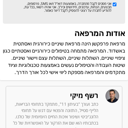
אני מסכים לקבל מהחברה, באמצעות דוא"ל ו/או SMS, פרסומים,
מבצעים, הנחות, עדכונים, חידושים וכיו"ב. אני אהיה רשאי, בכל עת,
להודיע לחברה על רצוני להפסיק לקבל דיוור כאמור.
אודות המרפאה
מרפאת פרפקשן הינה מרפאת שיניים כירורגית ואסתטית
באשדוד. המרפאה מתמחה בטיפולים כירורגיים ואסטתיים כגון
ציפויי שיניים, השתלות שיניים, השתלות עצם ויישור שיניים.
שיטות העבודה והטיפולים נעשים באמצעות טכנולוגיות וציוד
מתקדמים והמרפאה מספקת ליווי אישי לכל אורך הדרך.
רשף מיקי
כתב ועורך "בעיתון 11", מתמקד בתחומי הבריאות,
הלייף סטייל, התזונה והפנאי עם דגש על תחומי
הלונג'יביטי ושיפור איכות החיים היומיומית של כולנו.
בכתבותיו הוא שם את הזרקור על האפשרויות של כל