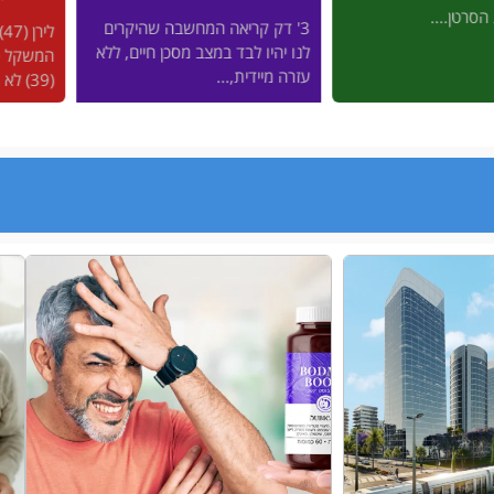
רבים מאי
אה המחשבה שהיקרים
לירן (47) נבהל כשהמחוג של
ומפרקים,
ד במצב מסכן חיים, ללא
המשקל כמעט הגיע ל-100, ודקלה
לשמור על
...
(39) לא היתה...