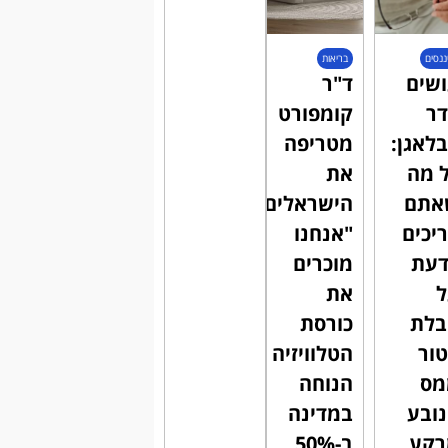
ננסים
בריאות
שים
ד"ר
ר
קומפורט
לאגן:
מטריפה
 מה
את
אתם
הישראלים:
יכים
"אנחנו
דעת
מוכרים
את
בלת
כורסת
ור
הטלוויזיה
מס
הנוחה
ובע
במדינה
רקע
ב-50%