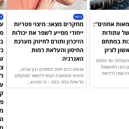
בריאות
פי
אות אחוזים":
מחקרים מצאו: מיצוי פטריות
עו
ל עתודות
ייחודי מסייע לשפר את יכולות
סד
ות במתחם
הזיכרון ותורם לחיזוק מערכת
בב
החיסון והעלאת רמות
כל
האנרגיה
ש
ת ההצלחה של מתחם
צר
יעים נהנו מתשואות
אנשים רבים חווים תסמינים כגון שכחה,
ההרשמה לרכישת
ל
עייפות מתמשכת וקושי להישאר מפוקסים.
על אחת וכמה וכמה – זה מורגש...
על
ק
פט
מ
הנ
מ