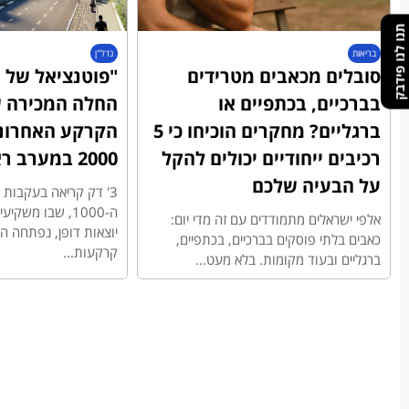
תנו לנו פידבק
בריאות
נדל"ן
סובלים מכאבים מטרידים
"פוטנציאל של מ
בברכיים, בכתפיים או
החלה המכירה ש
ברגליים? מחקרים הוכיחו כי 5
הקרקע האחרונ
רכיבים ייחודיים יכולים להקל
2000 במערב ראשון לציון
על הבעיה שלכם
3' דק קריאה בעקבו
ה-1000, שבו משק
אלפי ישראלים מתמודדים עם זה מדי יום:
יוצאות דופן, נפתחה 
כאבים בלתי פוסקים בברכיים, בכתפיים,
קרקעות...
ברגליים ובעוד מקומות. בלא מעט...