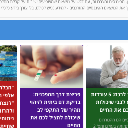
בסיקור תחומי הנדל״ן, הפיננסים והצרכנות, עם דגש על נושאים שמשפיעים ישירות על קבלת הח
"הבלתי מוזרקים": מיהם
על בסי
ך מהפכנית:
אלפי הישראלים שהצליחו
שחיית 
 ביתית לזיהוי
"לנצח" את כוכבי הוליווד
לרבים 
 התקפי לב
ולהרזות בלי זריקות ובלי
מהגוף 
הציל לכם את
ניתוחים - באמצעות
החיים
שחיית חתירה?