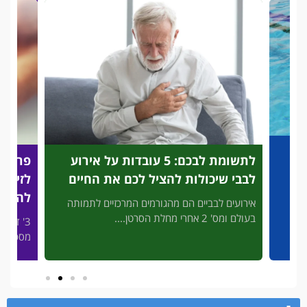
לתשומת לבכם: 5 עובדות על אירוע
פריצת
לבבי שיכולות להציל לכם את החיים
לזיהוי
להציל
אירועים לבביים הם מהגורמים המרכזיים לתמותה
בעולם ומס' 2 אחרי מחלת הסרטן....
3' דק 
פות
מסכן חיי