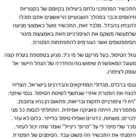
התכשיר המהפכני נלחם ביעילות בקיומם של בקטריות
וזיהומים וכבר במהלך השבועיים הראשונים אתם תוכלו
להבחין בהבדל. מלבד זאת, התכשיר פועל כאמצעי מניעה
שלמעשה משקם את הציפורניים וזאת באמצעות מיגור
הסימפטומים אשר הגורמים להתפתחות הפטרת.
נוזל הטיפול, בעל מרקם של מי ג'ל, מגיע בטפטפת בעלת קצה
מעוגל המאפשרת שימוש נוח והחדרה של הנוזל היישר אל
עומק לציפורן.
ננסי ברנדס, מגדולי המוזיקאים והבדרנים בישראל, הצליח
לנצח את הפטרת אחרי שנחשף לשיטת הטיפול. ננסי שיתף:
"היו לי ציפורניים חזקות ובריאות, פתאום הן נהיו צהובות,
מתפוררות, הייתה פאניקה אמיתית. התחלתי לנסות כל מני
דברים; משחות, כדורים ואפילו טיפול בלייזר. כלום לא עזר.
מכר שלי סיפר לי על "פרופ' רינייל" ואמר שזה יכול לעזור.
הזמנתי את התכשיר וזה פשוט עבד. הסימנים של הפטרת