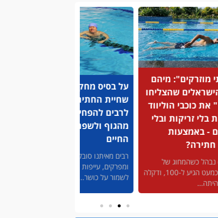
 בסיס מחקרים: שיטת
לתשומת לבכם: 5 עובדות
יית החתירה שמסייעת
על אירוע לבבי שיכולות
בים להפחית עומסים
להציל לכם את החיים
גוף ולשפר את איכות
אירועים לבביים הם מהגורמים
יים
המרכזיים לתמותה בעולם ומס' 2
אחרי מחלת הסרטן....
ים מאיתנו סובלים מכאבי גב
פרקים, עייפות מתמשכת וקושי
מור על כושר....