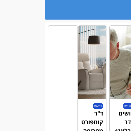
ננסים
בריאות
שים
ד"ר
ר
קומפורט
לאגן:
מטריפה