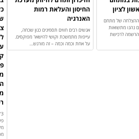
החיסון והעלאת רמות
כל
האנרגיה
ש
ת ההצלחה של מתחם
צר
יעים נהנו מתשואות
אנשים רבים חווים תסמינים כגון שכחה,
ההרשמה לרכישת
ל
עייפות מתמשכת וקושי להישאר מפוקסים.
על אחת וכמה וכמה – זה מורגש...
על
ק
פט
מ
הנ
מ
רפ
3
פש
מק
מס