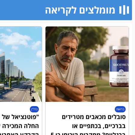
מומלצים לקריאה​
בריאות
נדל"ן
סובלים מכאבים מטרידים
"פוטנציאל של מ
בברכיים, בכתפיים או
החלה המכירה ש
ברגליים? מחקרים הוכיחו כי 5
הקרקע האחרונ