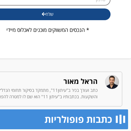
שלח
* הנכסים המשווקים מוכנים לאכלוס מיידי
הראל מאור
כתב ועורך בכיר ב"עיתון11", מתמקד 
והשקעות. בכתבותיו ב"עיתון 11" הוא שם לו למטרה להפוך את הנושאים הפיננסיים המורכבים - למידע נגיש לכולם, בלי צורך בידע כלכלי מוקדם.
כתבות פופולריות​