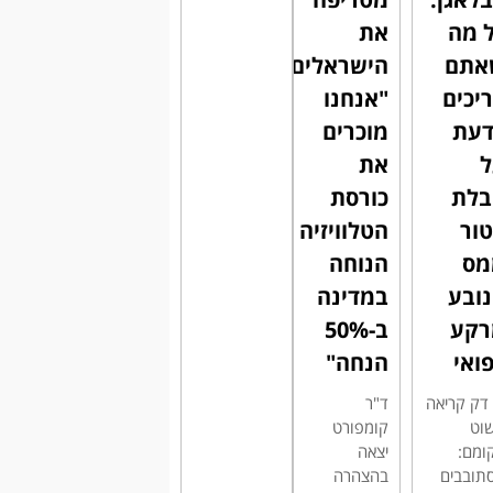
 מה
את
אתם
הישראלים:
יכים
"אנחנו
דעת
מוכרים
את
בלת
כורסת
ור
הטלוויזיה
מס
הנוחה
ובע
במדינה
רקע
ב-50%
ואי
הנחה"
' דק קריאה
ד"ר
וט
קומפורט
ומם:
יצאה
תובבים
בהצהרה