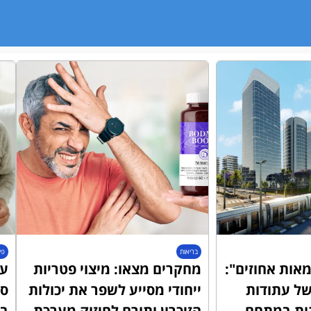
בריאות
פי
אות אחוזים":
מחקרים מצאו: מיצוי פטריות
עו
ל עתודות
ייחודי מסייע לשפר את יכולות
סד
ות במתחם
הזיכרון ותורם לחיזוק מערכת
בב