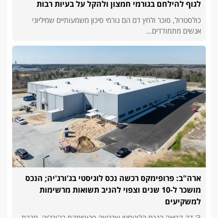
לגוף להילחם בגורמי חמצון ולהקל על בעיות רבות
כולסטרול, סוכר ולחץ דם הם גורמי סיכון משמעותיים שמיליוני
אנשים מתמודדים...
ארה"ב: פרופימקס רכשה נכס לוגיסטי בג'ורג'יה; הנכס
מושכר ל-10 שנים וצפוי להניב תשואות מרשימות
למשקיעים
3' דק קריאה הנכס הלוגיסטי שרכשה פרופימקס בג'ורג'יה. חברת