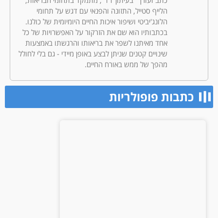
כתב ועורך "בעיתון 11", מתמקד בתחומי הבריאות,
הלייף סטייל, התזונה והפנאי עם דגש על תחומי
הלונג'יביטי ושיפור איכות החיים היומיומית של כולנו.
בכתבותיו הוא שם את הזרקור על האפשרויות של כל
אחד מאיתנו לשפר את בריאותו והרגשתו באמצעות
שינויים קטנים שניתן לבצע באופן מיידי - גם בלי לחולל
מהפך של ממש באורח החיים.
כתבות פופולריות​