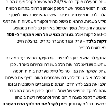
שחל מפעילה מוקד רפואי 24/7 המאפשר לקבל מענה מהיר
מצוות רפואי מנוסה אשר מספק אבחון מרחוק בתחום רפואת
הלב. לכל מנוי יש תיק דיגיטלי אישי המאפשר לצוות לשלוף
מידע בשניות, להתאים טיפול מהיר ולקצר משמעותית את זמני
התגובה והטיפול. משך הטיפול באירוע לב לוקח בממוצע
כ-260 דקות אולם
בעזרת מנוי שחל הוא מתקצר ל-105
דקות בלבד
– פרק זמן המתברר כקריטי בהצלת חיים
באירועים לבביים.
התקף לב הוא אירוע בלתי צפוי שבמעיקר מבהיר עד כמה זה
שחשוב שנדאג לבריאות הלב בשגרה ובחירום כאחד . לכן
שחל השיקה את מנוי 'טריפל סייף: מערכת ביתית חכמה
הכוללת א.ק.ג ומד לחץ דם שמנטרים באופן רציף את פעילות
הלב ואת מצב לחץ הדם. הנתונים מועברים אוטומטית ובזמן
אמת למוקד הרפואי של שחל. בנוסף, לחצן מצוקה מתקדם
מאפשר לקבל מענה חירום מהיר ולהבטיח רשת ביטחון
רפואית בכל מקום וזמן.
ניתן לקבל את מד לחץ הדם כהטבה