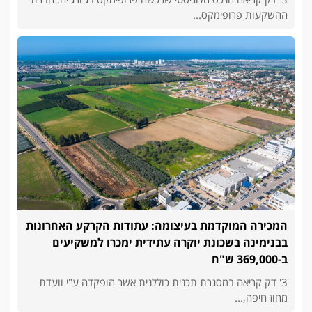
ההשקעות פרופימקס...
המכירה המוקדמת בעיצומה: עתודות הקרקע האחרונות
בבנימינה בשכונת יוקרה עתידית ימכרו למשקיעים
ב-369,000 ש"ח
3' דק קריאה במסגרת תכנית כוללנית אשר הופקדה ע"י וועדת
מחוז חיפה,...