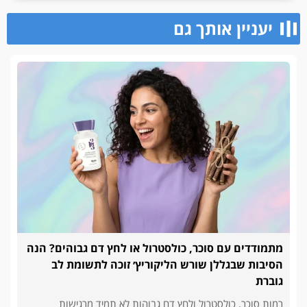
יעניין אותך גם
מתמודדים עם סוכר, כולסטרול או לחץ דם גבוהים? הנה
הסיבות שבגללן שורש הליקוריץ׳ זוכה לתשומת לב
גוברת
רמות סוכר, כולסטרול ולחץ דם גבוהות לא תמיד מרגישות