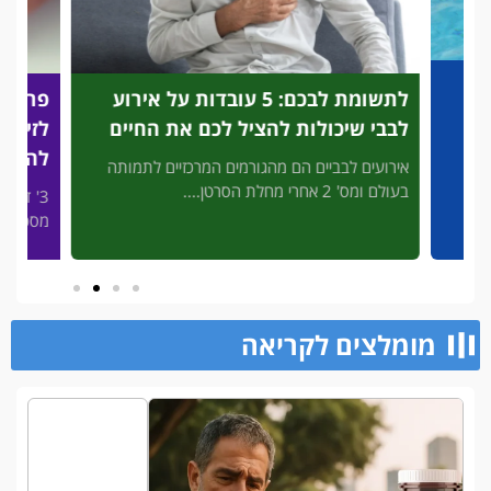
לתשומת לבכם: 5 עובדות על אירוע
פריצת
לבבי שיכולות להציל לכם את החיים
לזיהוי
להציל
אירועים לבביים הם מהגורמים המרכזיים לתמותה
בעולם ומס' 2 אחרי מחלת הסרטן....
3' דק 
פות
מסכן חיי
מומלצים לקריאה​